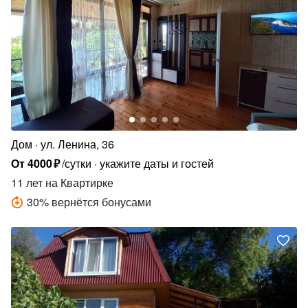
Дом
ул. Ленина, 36
От
4000
₽
/сутки
укажите даты и гостей
11 лет
на Квартирке
30
%
вернётся бонусами