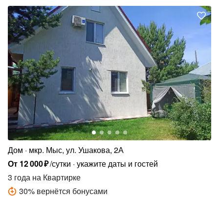
Дом
мкр. Мыс, ул. Ушакова, 2А
От
12
000
₽
/сутки
укажите даты и гостей
3 года
на Квартирке
30
%
вернётся бонусами