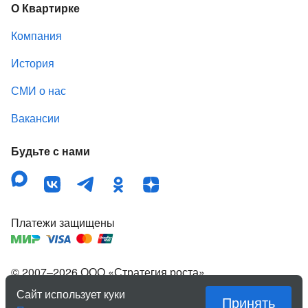
О Квартирке
Компания
История
СМИ о нас
Вакансии
Будьте с нами
Платежи защищены
© 2007–
2026
ООО «Стратегия роста»
,
зарегистрированный товарный знак «Квартирка».
Сайт использует куки
Принять
Правовая информация