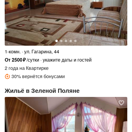
1-комн.
ул. Гагарина, 44
От
2500
₽
/сутки
укажите даты и гостей
2 года
на Квартирке
30
%
вернётся бонусами
Жильё в Зеленой Поляне