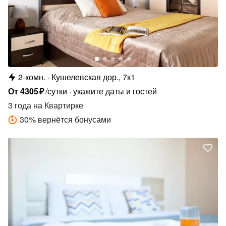
2-комн.
Кушелевская дор., 7к1
От
4305
₽
/сутки
укажите даты и гостей
3 года
на Квартирке
30
%
вернётся бонусами