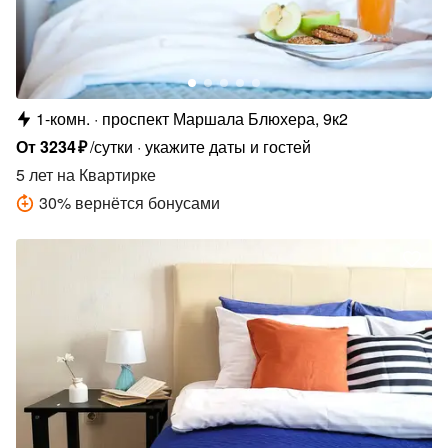
1-комн.
проспект Маршала Блюхера, 9к2
От
3234
₽
/сутки
укажите даты и гостей
5 лет
на Квартирке
30
%
вернётся бонусами