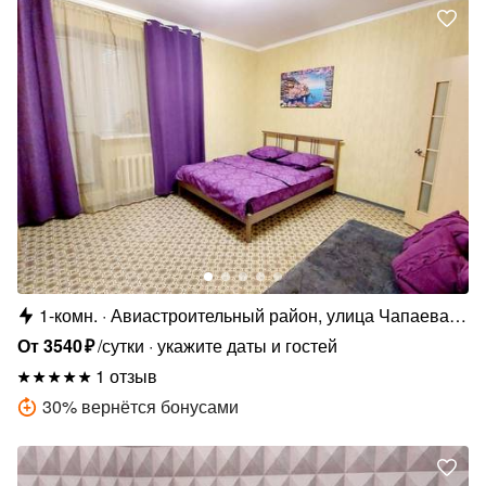
1-комн.
Авиастроительный район, улица Чапаева,
26
От
3540
₽
/сутки
укажите даты и гостей
1 отзыв
30
%
вернётся бонусами