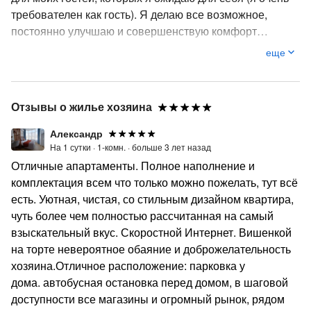
требователен как гость). Я делаю все возможное,
постоянно улучшаю и совершенствую комфорт
проживания чтобы обеспечить лучший сервис и чтобы
еще
мои гости чувствовали себя совершенно комфортно
как дома, в уюте и чистоте. По каким бы причинам Вы
ни отправились в Сочи - романтическая поездка,
Отзывы о жилье хозяина
командировка или встреча с близкими людьми –
Комфортабельная студия с радостью открывает свои
Александр
двери для Вас! Добро пожаловать в город Сочи,
На 1 сутки ·
1-комн. ·
больше 3 лет назад
надеюсь, скоро увидимся. Я буду рад помочь Вам и
Отличные апартаменты. Полное наполнение и
дать советы о Сочи. Я могу порекомендовать Вам
комплектация всем что только можно пожелать, тут всё
удивительные места в Сочи и окрестностях. Расскажу о
есть. Уютная, чистая, со стильным дизайном квартира,
всех достопримечательностях Сочи, историю Сочи.
чуть более чем полностью рассчитанная на самый
Порекомендую лучшие местные торговые центры,
взыскательный вкус. Скоростной Интернет. Вишенкой
магазины, рестораны, бары и клубы, выставки и
на торте невероятное обаяние и доброжелательность
мероприятия в Сочи. Приезжайте ко мне в гости!
хозяина.Отличное расположение: парковка у
дома. автобусная остановка перед домом, в шаговой
доступности все магазины и огромный рынок, рядом