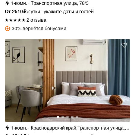
1-комн.
Транспортная улица, 78/3
От
2510
₽
/сутки
укажите даты и гостей
2 отзыва
30
%
вернётся бонусами
1-комн.
Краснодарский край,Транспортная улица,
78/4