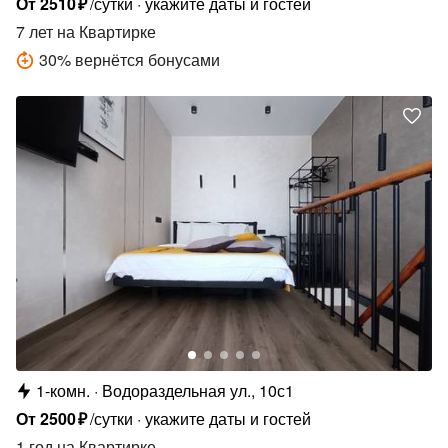
От
2510
₽
/сутки
укажите даты и гостей
7 лет
на Квартирке
30
%
вернётся бонусами
1-комн.
Водораздельная ул., 10с1
От
2500
₽
/сутки
укажите даты и гостей
1 год
на Квартирке