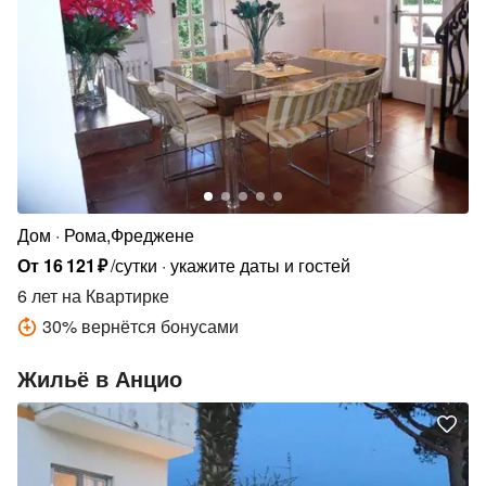
Дом
Рома,Фреджене
От
16
121
₽
/сутки
укажите даты и гостей
6 лет
на Квартирке
30
%
вернётся бонусами
Жильё в Анцио