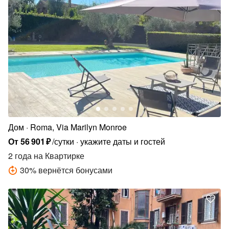
Дом
Roma, Via Marilyn Monroe
От
56
901
₽
/сутки
укажите даты и гостей
2 года
на Квартирке
30
%
вернётся бонусами