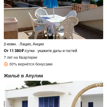
2-комн.
Лацио, Анцио
От
11
380
₽
/сутки
укажите даты и гостей
7 лет
на Квартирке
30
%
вернётся бонусами
Жильё в Апулии