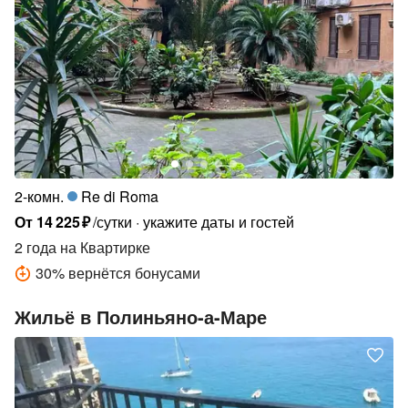
2-комн.
Re di Roma
От
14
225
₽
/сутки
укажите даты и гостей
2 года
на Квартирке
30
%
вернётся бонусами
Жильё в Полиньяно-а-Маре