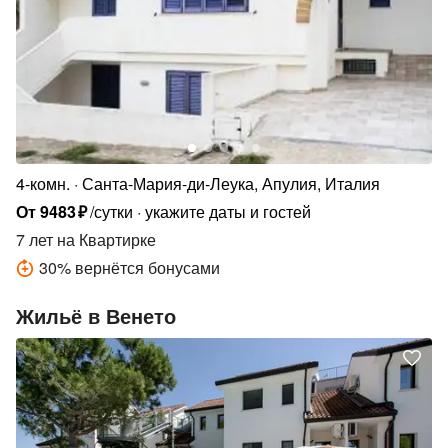
4-комн.
Санта-Мария-ди-Леука, Апулия, Италия
От
9483
₽
/сутки
укажите даты и гостей
7 лет
на Квартирке
30
%
вернётся бонусами
Жильё в Венето