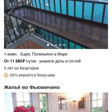
1-комн.
Бари, Полиньяно-а-Маре
От
11
380
₽
/сутки
укажите даты и гостей
5 лет
на Квартирке
30
%
вернётся бонусами
Жильё во Фьюмичино