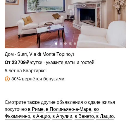
Дом
Sutri, Via di Monte Topino,1
От
23
709
₽
/сутки
укажите даты и гостей
5 лет
на Квартирке
30
%
вернётся бонусами
Смотрите также другие объявления о сдаче жилья
посуточно
в Риме
,
в Полиньяно-а-Маре
,
во
Фьюмичино
,
в Анцио
,
в Апулии
,
в Венето
,
в Лацио
.