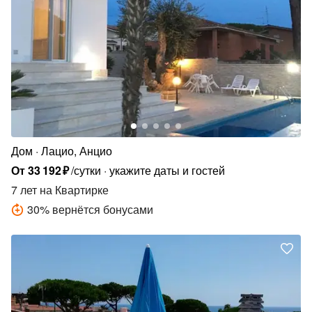
Дом
Лацио, Анцио
От
33
192
₽
/сутки
укажите даты и гостей
7 лет
на Квартирке
30
%
вернётся бонусами