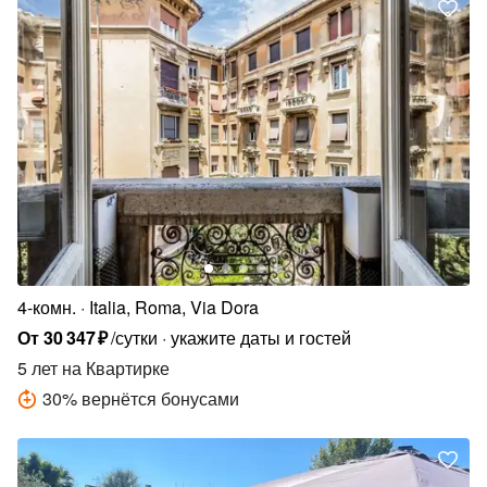
4-комн.
Italia, Roma, Via Dora
От
30
347
₽
/сутки
укажите даты и гостей
5 лет
на Квартирке
30
%
вернётся бонусами