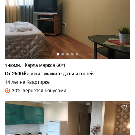
1-комн.
Карла маркса 60/1
От
2500
₽
/сутки
укажите даты и гостей
14 лет
на Квартирке
30
%
вернётся бонусами