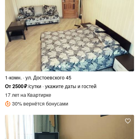
1-комн.
ул. Достоевского 45
От
2500
₽
/сутки
укажите даты и гостей
17 лет
на Квартирке
30
%
вернётся бонусами