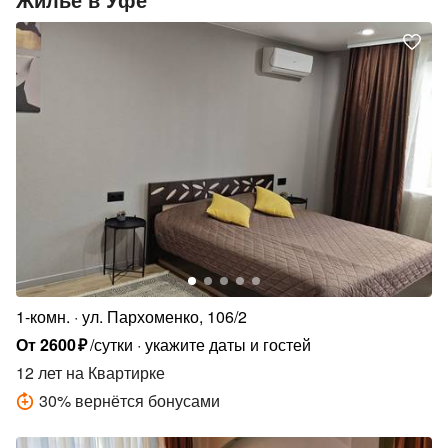
1-комн.
ул. Пархоменко, 106/2
От
2600
₽
/сутки
укажите даты и гостей
12 лет
на Квартирке
30
%
вернётся бонусами