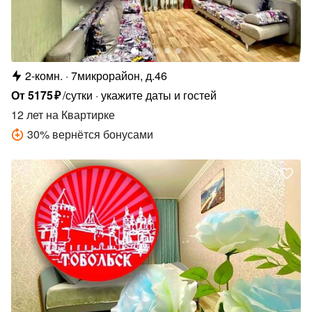
2-комн.
7микрорайон, д.46
От
5175
₽
/сутки
укажите даты и гостей
12 лет
на Квартирке
30
%
вернётся бонусами