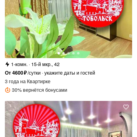
1-комн.
15-й мкр., 42
От
4600
₽
/сутки
укажите даты и гостей
3 года
на Квартирке
30
%
вернётся бонусами