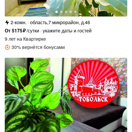
2-комн.
область,7 микрорайон, д.46
От
5175
₽
/сутки
укажите даты и гостей
9 лет
на Квартирке
30
%
вернётся бонусами