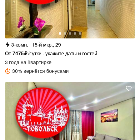
3-комн.
15-й мкр., 29
От
7475
₽
/сутки
укажите даты и гостей
3 года
на Квартирке
30
%
вернётся бонусами