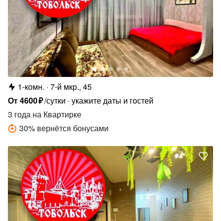
1-комн.
7-й мкр., 45
От
4600
₽
/сутки
укажите даты и гостей
3 года
на Квартирке
30
%
вернётся бонусами