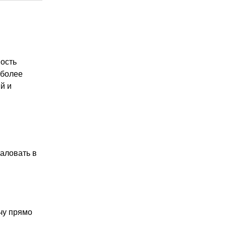
ость
 более
й и
аловать в
чу прямо