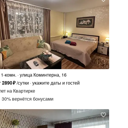
1-комн.
улица Коминтерна, 16
т
2890
₽
/сутки
укажите даты и гостей
лет
на Квартирке
30
%
вернётся бонусами