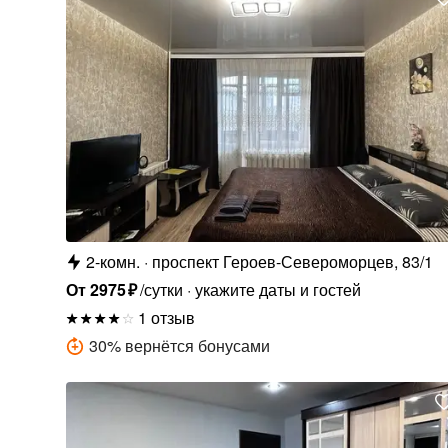
2-комн.
проспект Героев-Североморцев, 83/1
От
2975
₽
/сутки
укажите даты и гостей
1 отзыв
30
%
вернётся бонусами