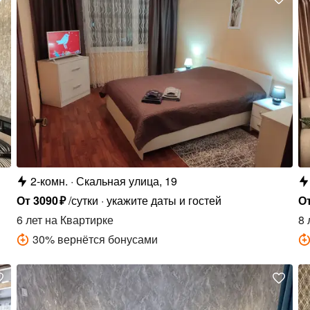
2-комн.
Скальная улица, 19
От
3090
₽
/сутки
укажите даты и гостей
О
6 лет
на Квартирке
8 
30
%
вернётся бонусами