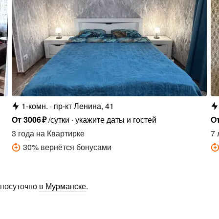
1-комн.
пр-кт Ленина, 41
От
3006
₽
/сутки
укажите даты и гостей
О
3 года
на Квартирке
7 
30
%
вернётся бонусами
 посуточно
в Мурманске
.