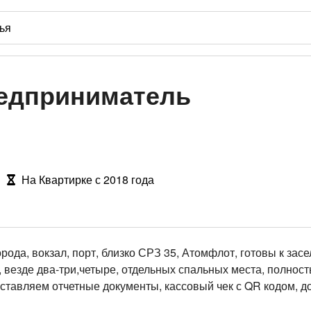
едприниматель
На Квартирке с 2018 года
рода, вокзал, порт, близко СРЗ 35, Атомфлот, готовы к зас
 везде два-три,четыре, отдельных спальных места, полнос
авляем отчетные документы, кассовый чек с QR кодом, дог