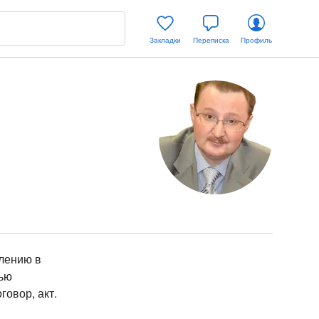
Закладки
Переписка
Профиль
елению в
тью
овор, акт.