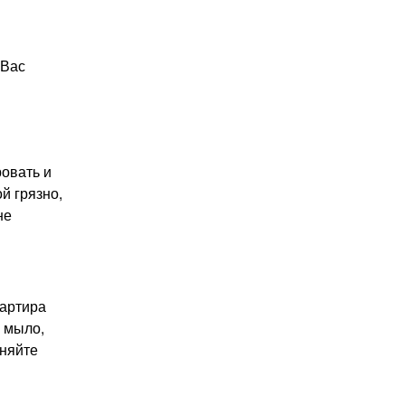
 Вас
овать и
й грязно,
не
вартира
е мыло,
чняйте