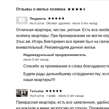
Отзывы о жилье хозяина
Людмила
На 5 суток ·
Объявл. удалено ·
около 3 лет назад
Отличная квартира, чистая, уютная. Есть все не
хозяину квартиры. При бронировании не могли опр
3тыс.км. Игорь Викторович все время был на связ
внимательный. Рекомендуем данное жилье.
Индивидуальный предприниматель
около 3 лет назад
Спасибо за проживание и слова благодарности
Будем рады дальнейшему сотрудничеству, если
наши квартиры!!!!
Татьяна
На 6 суток ·
1-комн. ·
около 3 лет назад
Прекрасная квартира, есть все заявленное, удобн
на вокзале и мини экскурсию по городу. Прожива