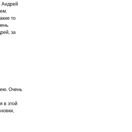
. Андрей
ем.
акие то
чень
рей, за
рею. Очень
я в этой
новки,