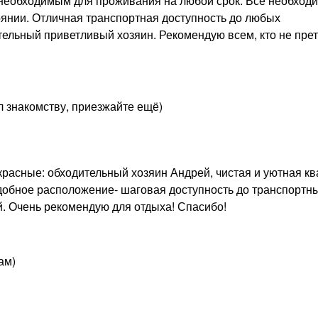
 необходимым для проживания на любой срок. Всё необходи
оянии. Отличная транспортная доступность до любых
ельный приветливый хозяин. Рекомендую всем, кто не прет
л знакомству, приезжайте ещё)
расные: обходительный хозяин Андрей, чистая и уютная кв
удобное расположение- шаговая доступность до транспортн
й. Очень рекомендую для отдыха! Спасибо!
ам)