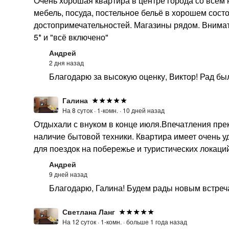
Очень хорошая квартира в центре города со всем
мебель, посуда, постельное бельё в хорошем сост
достопримечательностей. Магазины рядом. Внимат
5* и "всё включено"
Андрей
2 дня назад
Благодарю за высокую оценку, Виктор! Рад бы
Галина
На 8 суток ·
1-комн. ·
10 дней назад
Отдыхали с внуком в конце июля.Впечатления прек
наличие бытовой техники. Квартира имеет очень 
для поездок на побережье и туристических локаци
Андрей
9 дней назад
Благодарю, Галина! Будем рады новым встреч
Светлана Ланг
На 12 суток ·
1-комн. ·
больше 1 года назад