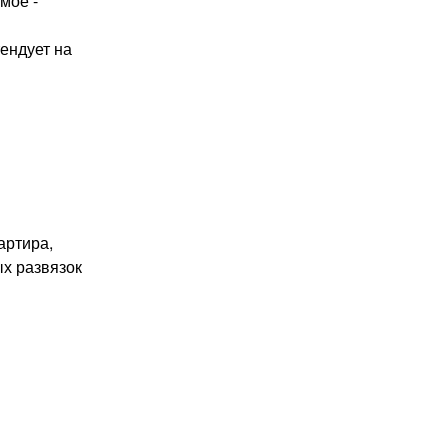
мое -
ендует на
артира,
ых развязок