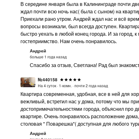
В середине января была в Калининграде почти две
ждал почти всю ночь нас( была с сыном) на кварти
Приехали рано утром. Андрей ждал нас и всё врем
вопросы возникали, был всегда доступен. Квартир
быстро уехать в любой конец города. И за город, 
гостеприимство. Нам очень понравилось.
Андрей
больше 1 года назад
Спасибо за отзыв, Светлана! Рад был знакомс
№440158
На 4 суток ·
1-комн. ·
почти 2 года назад
Квартира современная, удобная, все в ней для хо
вежливый, встретил нас у дома, потому что мы пр
достопримечательностями города, объяснил про д
квартире. Очень понравилось расположение дома, 
столовая " Поварешка"( доступная для любого тур
Андрей