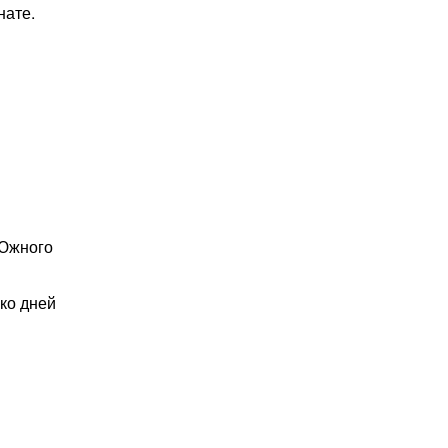
нате.
 Южного
ко дней