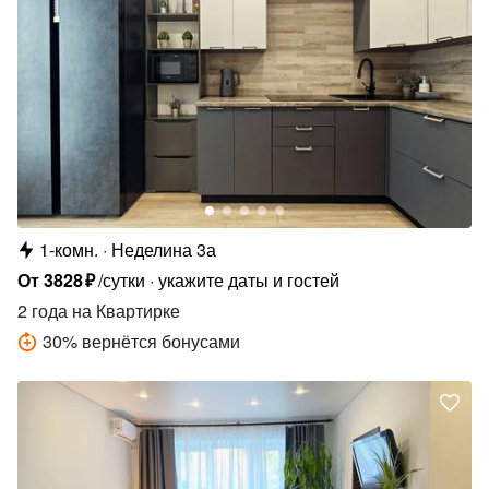
1-комн.
Неделина 3а
От
3828
₽
/сутки
укажите даты и гостей
2 года
на Квартирке
30
%
вернётся бонусами