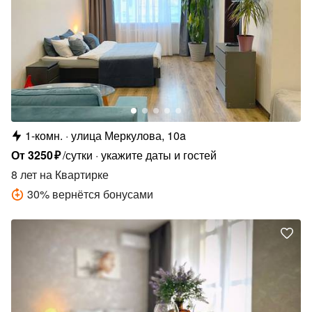
1-комн.
улица Меркулова, 10a
От
3250
₽
/сутки
укажите даты и гостей
8 лет
на Квартирке
30
%
вернётся бонусами