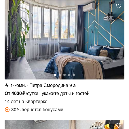
1-комн.
Петра Смородина 9 а
От
4030
₽
/сутки
укажите даты и гостей
14 лет
на Квартирке
30
%
вернётся бонусами