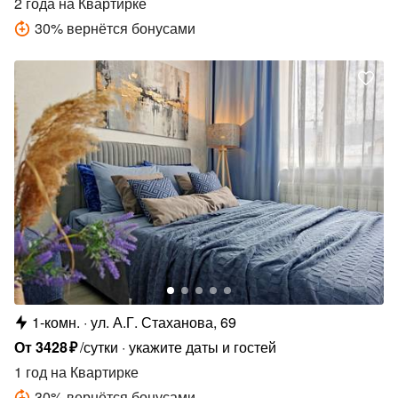
2 года
на Квартирке
30
%
вернётся бонусами
1-комн.
ул. А.Г. Стаханова, 69
От
3428
₽
/сутки
укажите даты и гостей
1 год
на Квартирке
30
%
вернётся бонусами