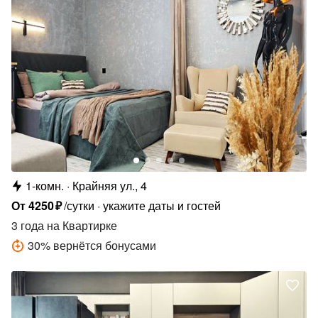
1-комн.
Крайняя ул., 4
От
4250
₽
/сутки
укажите даты и гостей
3 года
на Квартирке
30
%
вернётся бонусами