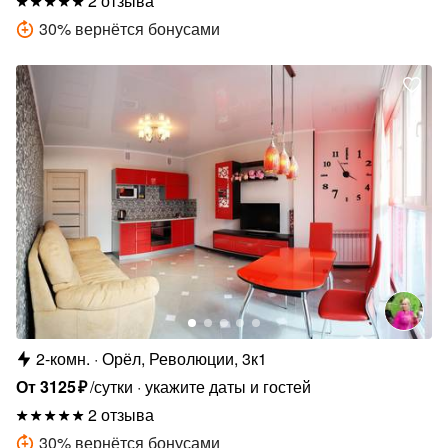
2 отзыва
30
%
вернётся бонусами
2-комн.
Орёл, Революции, 3к1
От
3125
₽
/сутки
укажите даты и гостей
2 отзыва
30
%
вернётся бонусами