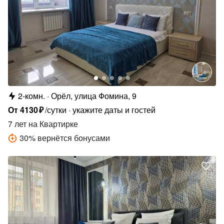
2-комн.
Орёл, улица Фомина, 9
От
4130
₽
/сутки
укажите даты и гостей
7 лет
на Квартирке
30
%
вернётся бонусами