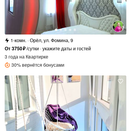
1-комн.
Орёл, ул. Фомина, 9
От
3750
₽
/сутки
укажите даты и гостей
3 года
на Квартирке
30
%
вернётся бонусами