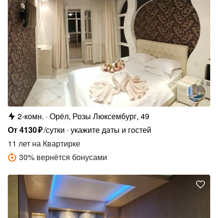
2-комн.
Орёл, Розы Люксембург, 49
От
4130
₽
/сутки
укажите даты и гостей
11 лет
на Квартирке
30
%
вернётся бонусами