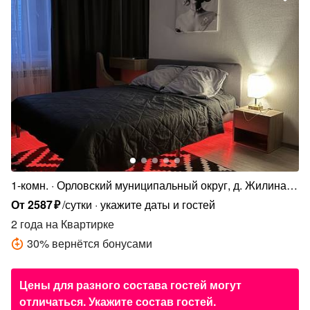
1-комн.
Орловский муниципальный округ, д. Жилина,
Яблоневая ул., 1к3
От
2587
₽
/сутки
укажите даты и гостей
2 года
на Квартирке
30
%
вернётся бонусами
Цены для разного состава гостей могут
отличаться. Укажите состав гостей.