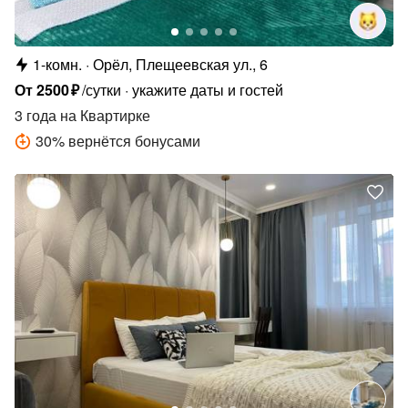
1-комн.
Орёл, Плещеевская ул., 6
От
2500
₽
/сутки
укажите даты и гостей
3 года
на Квартирке
30
%
вернётся бонусами