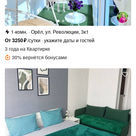
1-комн.
Орёл, ул. Революции, 3к1
От
3250
₽
/сутки
укажите даты и гостей
3 года
на Квартирке
30
%
вернётся бонусами