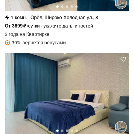
1-комн.
Орёл, Широко-Холодная ул., 8
От
3699
₽
/сутки
укажите даты и гостей
2 года
на Квартирке
30
%
вернётся бонусами