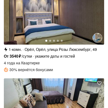
1-комн.
Орёл, Орёл, улица Розы Люксембург, 49
От
3540
₽
/сутки
укажите даты и гостей
4 года
на Квартирке
30
%
вернётся бонусами