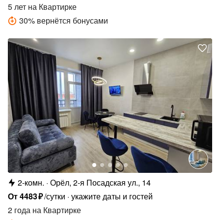
5 лет
на Квартирке
30
%
вернётся бонусами
2-комн.
Орёл, 2-я Посадская ул., 14
От
4483
₽
/сутки
укажите даты и гостей
2 года
на Квартирке