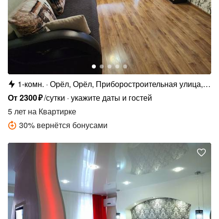
1-комн.
Орёл, Орёл, Приборостроительная улица,
57
От
2300
₽
/сутки
укажите даты и гостей
5 лет
на Квартирке
30
%
вернётся бонусами