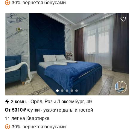
30
%
вернётся бонусами
2-комн.
Орёл, Розы Люксембург, 49
От
5310
₽
/сутки
укажите даты и гостей
11 лет
на Квартирке
30
%
вернётся бонусами