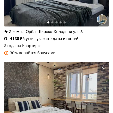
2-комн.
Орёл, Широко-Холодная ул., 8
От
4130
₽
/сутки
укажите даты и гостей
3 года
на Квартирке
30
%
вернётся бонусами