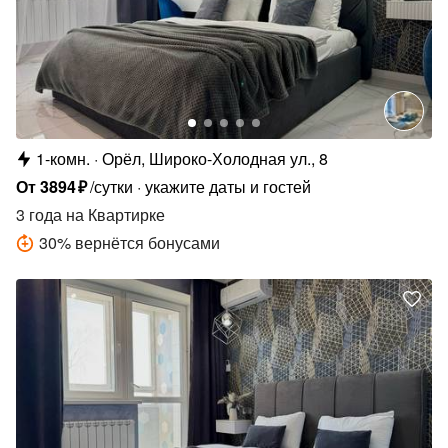
1-комн.
Орёл, Широко-Холодная ул., 8
От
3894
₽
/сутки
укажите даты и гостей
3 года
на Квартирке
30
%
вернётся бонусами