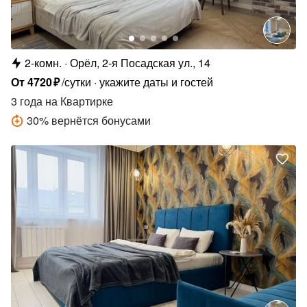
2-комн.
Орёл, 2-я Посадская ул., 14
От
4720
₽
/сутки
укажите даты и гостей
3 года
на Квартирке
30
%
вернётся бонусами