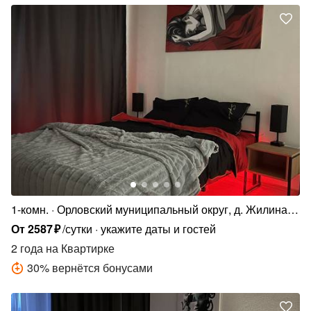
1-комн.
Орловский муниципальный округ, д. Жилина,
Яблоневая ул., 1к3
От
2587
₽
/сутки
укажите даты и гостей
2 года
на Квартирке
30
%
вернётся бонусами