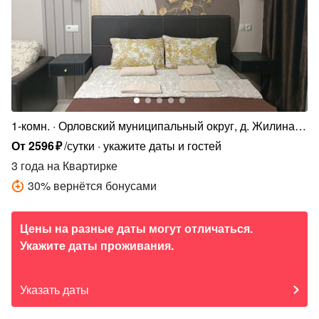
1-комн.
Орловский муниципальный округ, д. Жилина,
ул. Генерала Лаврова, 8
От
2596
₽
/сутки
укажите даты и гостей
3 года
на Квартирке
30
%
вернётся бонусами
Цены на разные даты могут отличаться.
Укажите даты проживания.
Указать даты