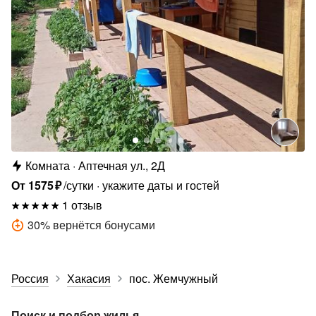
Комната
Аптечная ул., 2Д
От
1575
₽
/сутки
укажите даты и гостей
1 отзыв
30
%
вернётся бонусами
Россия
Хакасия
пос. Жемчужный
Поиск и подбор жилья