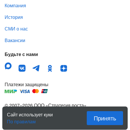
Компания
История
СМИ о нас
Вакансии
Будьте с нами
Платежи защищены
© 2007–
2026
ООО «Стратегия роста»
,
зарегистрированный товарный знак «Квартирка».
Сайт использует куки
Принять
Правовая информация
По правилам