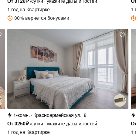
От
3120
₽
/сутки
укажите даты и гостей
О
1 год
на Квартирке
1 
30
%
вернётся бонусами
1-комн.
Красноармейская ул., 8
От
3250
₽
/сутки
укажите даты и гостей
О
1 год
на Квартирке
1 