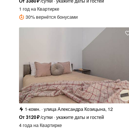
От
3380
₽
/сутки
укажите даты и гостей
1 год
на Квартирке
30
%
вернётся бонусами
1-комн.
улица Александра Козицына, 12
От
3120
₽
/сутки
укажите даты и гостей
4 года
на Квартирке