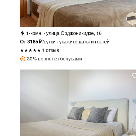
1-комн.
улица Орджоникидзе, 16
От
3185
₽
/сутки
укажите даты и гостей
1 отзыв
30
%
вернётся бонусами