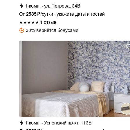
1-комн.
ул. Петрова, 34В
От
2585
₽
/сутки
укажите даты и гостей
1 отзыв
30
%
вернётся бонусами
1-комн.
Успенский пр-кт, 113Б