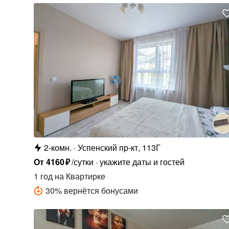
2-комн.
Успенский пр-кт, 113Г
От
4160
₽
/сутки
укажите даты и гостей
1 год
на Квартирке
30
%
вернётся бонусами