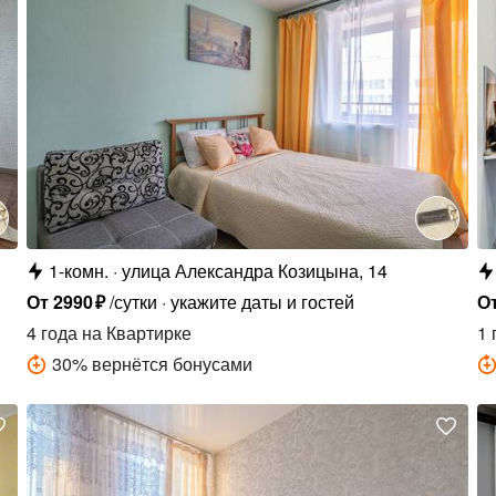
1-комн.
улица Александра Козицына, 14
От
2990
₽
/сутки
укажите даты и гостей
О
4 года
на Квартирке
1 
30
%
вернётся бонусами