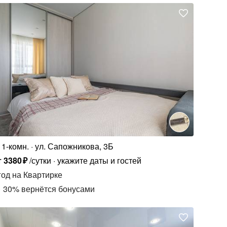
1-комн.
ул. Сапожникова, 3Б
т
3380
₽
/сутки
укажите даты и гостей
год
на Квартирке
30
%
вернётся бонусами