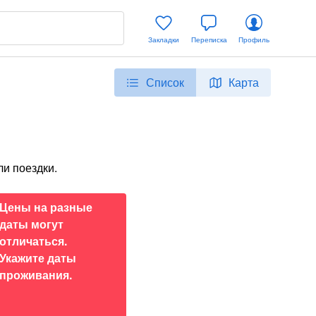
Закладки
Переписка
Профиль
Список
Карта
и поездки.
Цены на разные
даты могут
отличаться.
Укажите даты
проживания.