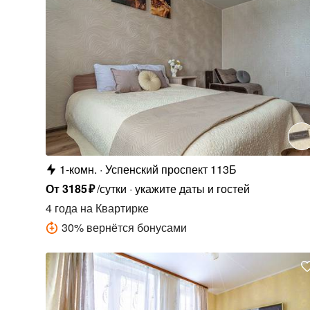
1-комн.
Успенский проспект 113Б
От
3185
₽
/сутки
укажите даты и гостей
4 года
на Квартирке
30
%
вернётся бонусами