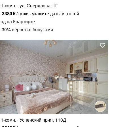
1-комн.
ул. Свердлова, 1Г
т
3380
₽
/сутки
укажите даты и гостей
год
на Квартирке
30
%
вернётся бонусами
1-комн.
Успенский пр-кт, 113Д