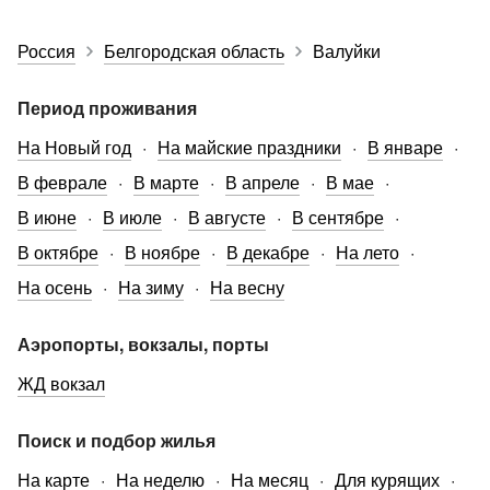
Россия
Белгородская область
Валуйки
Период проживания
На Новый год
На майские праздники
В январе
В феврале
В марте
В апреле
В мае
В июне
В июле
В августе
В сентябре
В октябре
В ноябре
В декабре
На лето
На осень
На зиму
На весну
Аэропорты, вокзалы, порты
ЖД вокзал
Поиск и подбор жилья
На карте
На неделю
На месяц
Для курящих