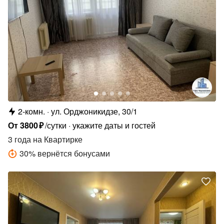
2-комн.
ул. Орджоникидзе, 30/1
От
3800
₽
/сутки
укажите даты и гостей
3 года
на Квартирке
30
%
вернётся бонусами