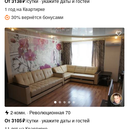
От
3138
₽
/сутки
укажите даты и гостей
1 год
на Квартирке
30
%
вернётся бонусами
2-комн.
Революционная 70
От
3105
₽
/сутки
укажите даты и гостей
11 лет
на Квартирке