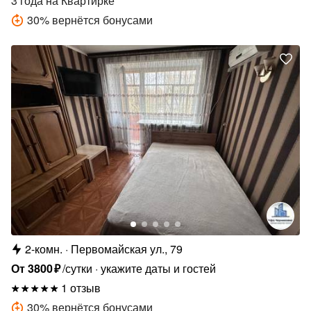
3 года
на Квартирке
30
%
вернётся бонусами
2-комн.
Первомайская ул., 79
От
3800
₽
/сутки
укажите даты и гостей
1 отзыв
30
%
вернётся бонусами