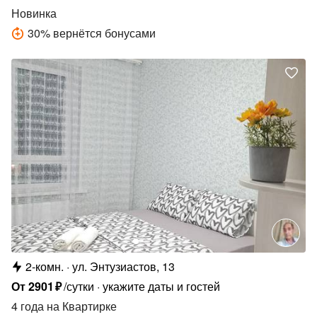
Новинка
30
%
вернётся бонусами
2-комн.
ул. Энтузиастов, 13
От
2901
₽
/сутки
укажите даты и гостей
4 года
на Квартирке