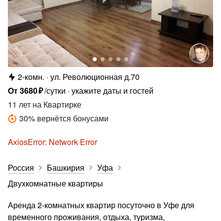
2-комн.
ул. Революционная д.70
От
3680
₽
/сутки
укажите даты и гостей
11 лет
на Квартирке
30
%
вернётся бонусами
AxiosError: Network Error
Россия
Башкирия
Уфа
Двухкомнатные квартиры
Аренда 2-комнатных квартир посуточно в Уфе для
временного проживания, отдыха, туризма,