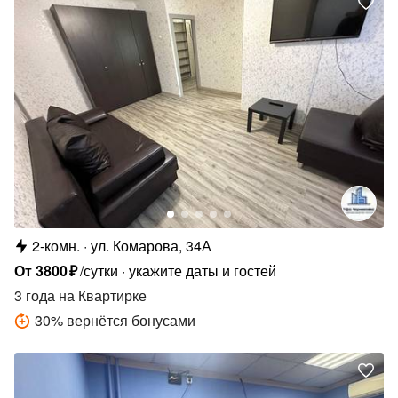
2-комн.
ул. Комарова, 34А
От
3800
₽
/сутки
укажите даты и гостей
3 года
на Квартирке
30
%
вернётся бонусами