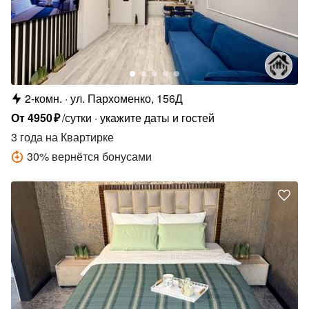
2-комн.
ул. Пархоменко, 156Д
От
4950
₽
/сутки
укажите даты и гостей
3 года
на Квартирке
30
%
вернётся бонусами