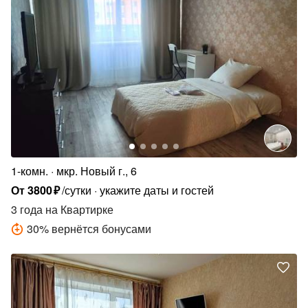
1-комн.
мкр. Новый г., 6
От
3800
₽
/сутки
укажите даты и гостей
3 года
на Квартирке
30
%
вернётся бонусами