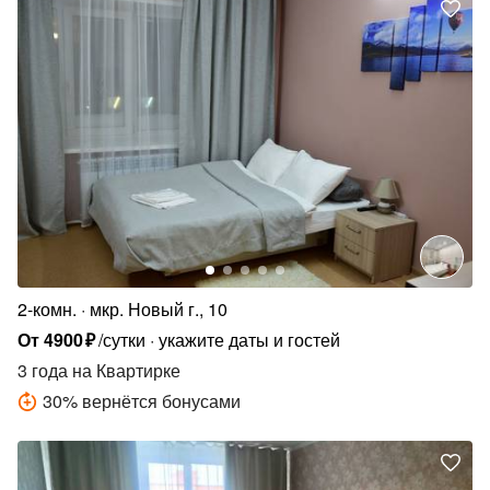
2-комн.
мкр. Новый г., 10
От
4900
₽
/сутки
укажите даты и гостей
3 года
на Квартирке
30
%
вернётся бонусами