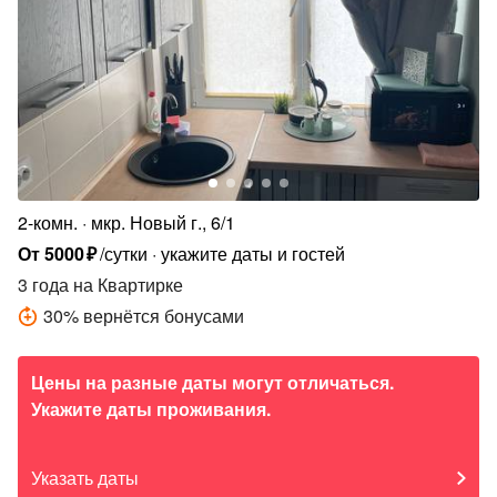
2-комн.
мкр. Новый г., 6/1
От
5000
₽
/сутки
укажите даты и гостей
3 года
на Квартирке
30
%
вернётся бонусами
Цены на разные даты могут отличаться.
Укажите даты проживания.
Указать даты