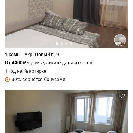
1-комн.
мкр. Новый г., 9
От
4400
₽
/сутки
укажите даты и гостей
1 год
на Квартирке
30
%
вернётся бонусами