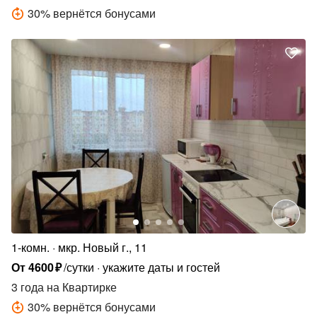
30
%
вернётся бонусами
1-комн.
мкр. Новый г., 11
От
4600
₽
/сутки
укажите даты и гостей
3 года
на Квартирке
30
%
вернётся бонусами