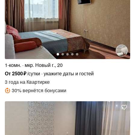
1-комн.
мкр. Новый г., 20
От
2500
₽
/сутки
укажите даты и гостей
3 года
на Квартирке
30
%
вернётся бонусами