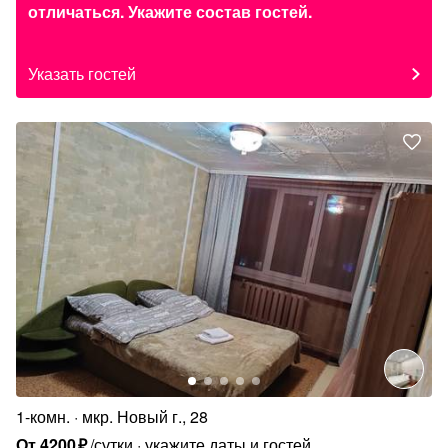
отличаться. Укажите состав гостей.
Указать гостей
1-комн.
мкр. Новый г., 28
От
4200
₽
/сутки
укажите даты и гостей