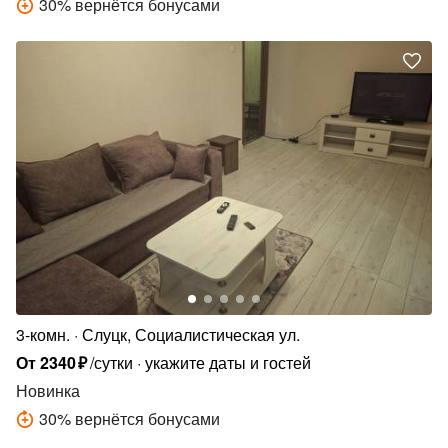
30
%
вернётся бонусами
3-комн.
Слуцк, Социалистическая ул.
От
2340
₽
/сутки
укажите даты и гостей
Новинка
30
%
вернётся бонусами