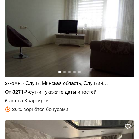
2-комн.
Слуцк, Минская область, Слуцкий
район,Молодежная улица, 2
От
3271
₽
/сутки
укажите даты и гостей
6 лет
на Квартирке
30
%
вернётся бонусами