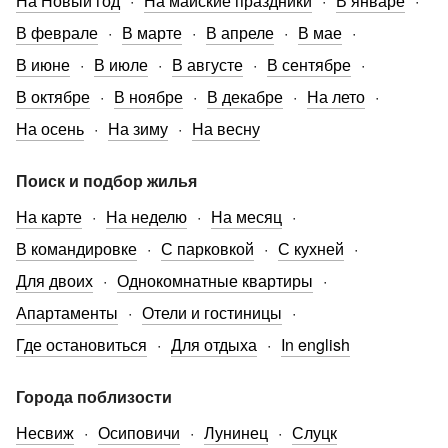
На Новый год
На майские праздники
В январе
В феврале
В марте
В апреле
В мае
В июне
В июле
В августе
В сентябре
В октябре
В ноябре
В декабре
На лето
На осень
На зиму
На весну
Поиск и подбор жилья
На карте
На неделю
На месяц
В командировке
С парковкой
С кухней
Для двоих
Однокомнатные квартиры
Апартаменты
Отели и гостиницы
Где остановиться
Для отдыха
In english
Города поблизости
Несвиж
Осиповичи
Лунинец
Слуцк