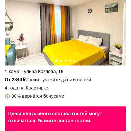
1-комн.
улица Козлова, 16
От
2340
₽
/сутки
укажите даты и гостей
4 года
на Квартирке
30
%
вернётся бонусами
Цены для разного состава гостей могут
отличаться. Укажите состав гостей.