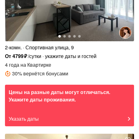
2-комн.
Спортивная улица, 9
От
4799
₽
/сутки
укажите даты и гостей
4 года
на Квартирке
30
%
вернётся бонусами
Цены на разные даты могут отличаться.
Укажите даты проживания.
Указать даты