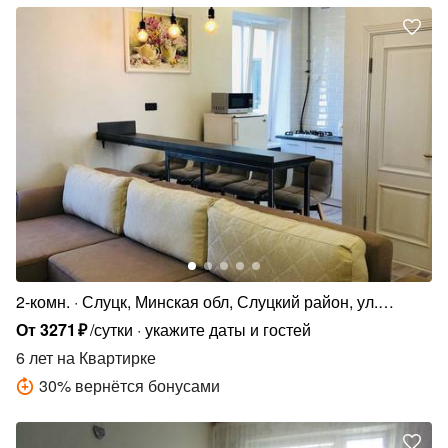
2-комн.
Слуцк, Минская обл, Слуцкий район, ул.
Ленина, д. 191
От
3271
₽
/сутки
укажите даты и гостей
6 лет
на Квартирке
30
%
вернётся бонусами