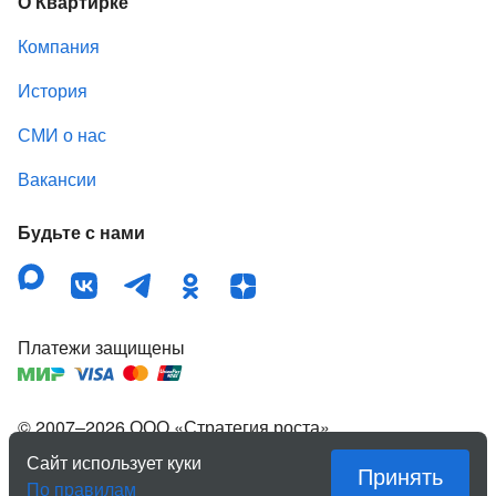
О Квартирке
Компания
История
СМИ о нас
Вакансии
Будьте с нами
Платежи защищены
© 2007–
2026
ООО «Стратегия роста»
,
зарегистрированный товарный знак «Квартирка».
Сайт использует куки
Принять
Правовая информация
По правилам