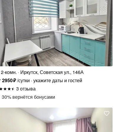
2-комн.
Иркутск, Советская ул., 146А
т
2950
₽
/сутки
укажите даты и гостей
3 отзыва
30
%
вернётся бонусами