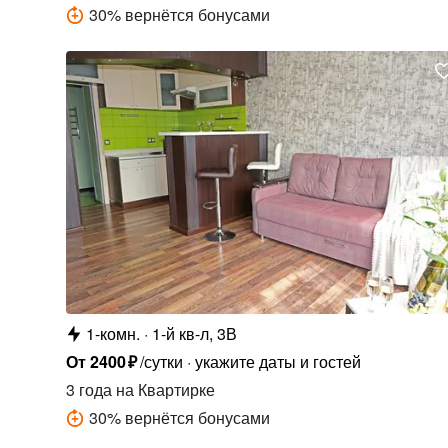
30
%
вернётся бонусами
1-комн.
1-й кв-л, 3В
От
2400
₽
/сутки
укажите даты и гостей
3 года
на Квартирке
30
%
вернётся бонусами