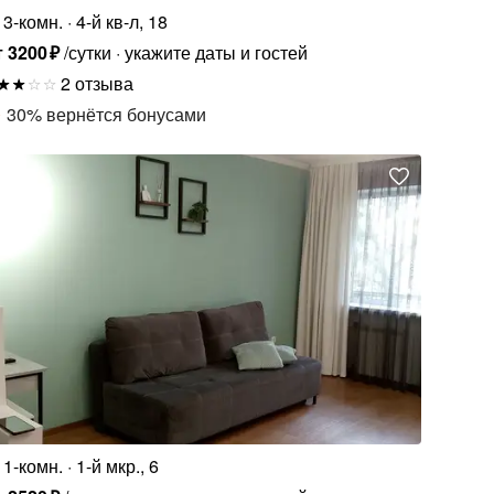
3-комн.
4-й кв-л, 18
т
3200
₽
/сутки
укажите даты и гостей
2 отзыва
30
%
вернётся бонусами
1-комн.
1-й мкр., 6