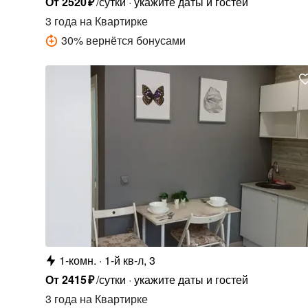
От
2520
₽
/сутки
укажите даты и гостей
3 года
на Квартирке
30
%
вернётся бонусами
1-комн.
1-й кв-л, 3
От
2415
₽
/сутки
укажите даты и гостей
3 года
на Квартирке