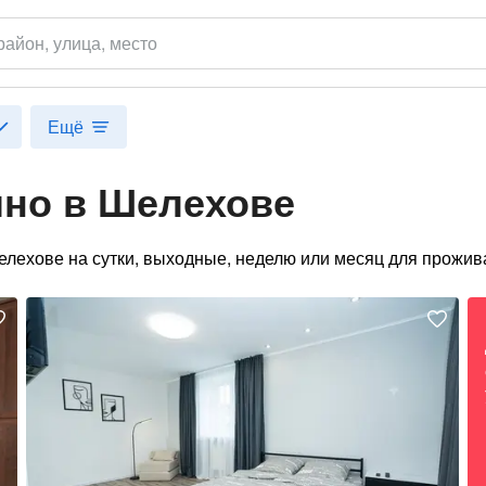
район
, улица, место
Ещё
чно в Шелехове
елехове на сутки, выходные, неделю или месяц для прожив