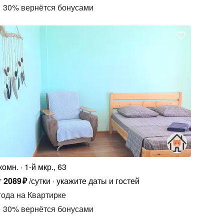
30
%
вернётся бонусами
комн.
1-й мкр., 63
т
2089
₽
/сутки
укажите даты и гостей
года
на Квартирке
30
%
вернётся бонусами