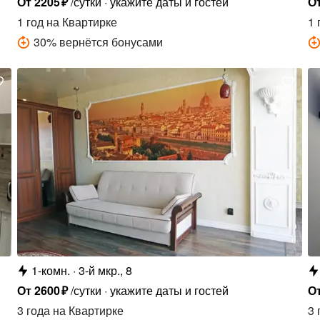
От
2205
₽
/сутки
укажите даты и гостей
О
1 год
на Квартирке
1 
30
%
вернётся бонусами
1-комн.
3-й мкр., 8
От
2600
₽
/сутки
укажите даты и гостей
О
3 года
на Квартирке
3 