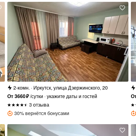
2-комн.
Иркутск, улица Дзержинского, 20
От
3660
₽
/сутки
укажите даты и гостей
О
3 отзыва
30
%
вернётся бонусами