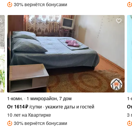
30
%
вернётся бонусами
1-комн.
1 микрорайон, 7 дом
1-
От
1614
₽
/сутки
укажите даты и гостей
О
10 лет
на Квартирке
3 
30
%
вернётся бонусами