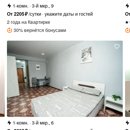
1-комн.
3-й мкр., 9
От
2205
₽
/сутки
укажите даты и гостей
О
2 года
на Квартирке
30
%
вернётся бонусами
1-комн.
3-й мкр., 6