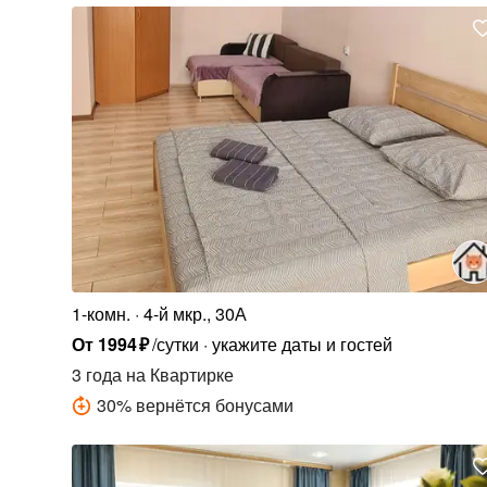
1-комн.
4-й мкр., 30А
От
1994
₽
/сутки
укажите даты и гостей
3 года
на Квартирке
30
%
вернётся бонусами