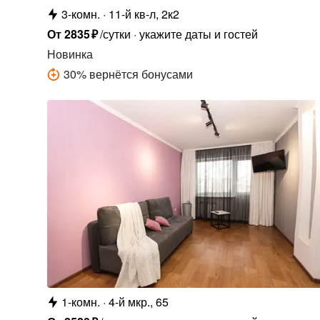
3-комн.
11-й кв-л, 2к2
От
2835
₽
/сутки
укажите даты и гостей
Новинка
30
%
вернётся бонусами
1-комн.
4-й мкр., 65