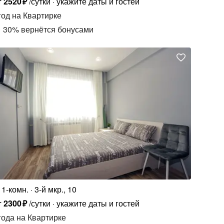
т
2520
₽
/сутки
укажите даты и гостей
год
на Квартирке
30
%
вернётся бонусами
1-комн.
3-й мкр., 10
т
2300
₽
/сутки
укажите даты и гостей
года
на Квартирке