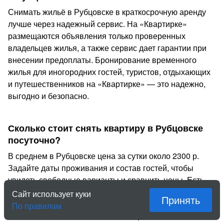
Снимать жильё в Рубцовске в краткосрочную аренду
лучше через надежный сервис. На «Квартирке»
размещаются объявления только проверенных
владельцев жилья, а также сервис дает гарантии при
внесении предоплаты. Бронирование временного
жилья для иногородних гостей, туристов, отдыхающих
и путешественников на «Квартирке» — это надежно,
выгодно и безопасно.
Сколько стоит снять квартиру в Рубцовске
посуточно?
В среднем в Рубцовске цена за сутки около 2300 р.
Задайте даты проживания и состав гостей, чтобы
увидеть свободные варианты и сравнить цены. Есть
как недорогое экономичное жильё, так и элитные
Сайт использует куки
Принять
объекты, выбрать выгодный вариант поможет фильтр
По правилам
по максимальной и минимальной цене. Стоимость