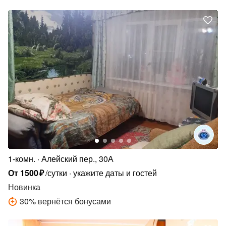
1-комн.
Алейский пер., 30А
От
1500
₽
/сутки
укажите даты и гостей
Новинка
30
%
вернётся бонусами