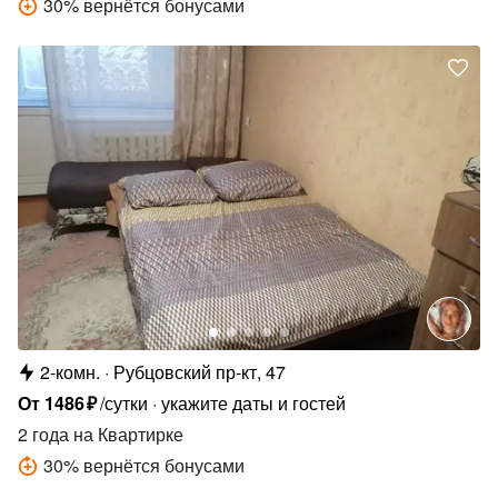
30
%
вернётся бонусами
2-комн.
Рубцовский пр-кт, 47
От
1486
₽
/сутки
укажите даты и гостей
2 года
на Квартирке
30
%
вернётся бонусами