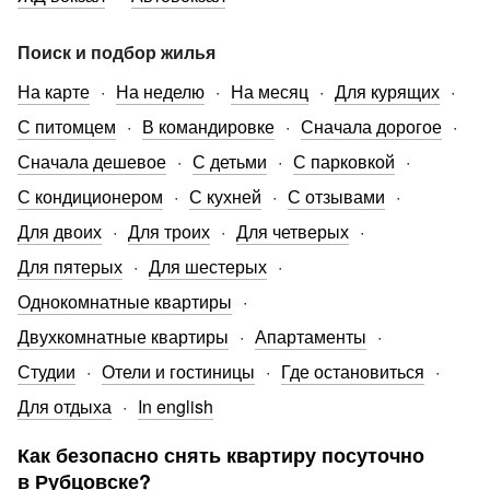
Поиск и подбор жилья
На карте
На неделю
На месяц
Для курящих
С питомцем
В командировке
Сначала дорогое
Сначала дешевое
С детьми
С парковкой
С кондиционером
С кухней
С отзывами
Для двоих
Для троих
Для четверых
Для пятерых
Для шестерых
Однокомнатные квартиры
Двухкомнатные квартиры
Апартаменты
Студии
Отели и гостиницы
Где остановиться
Для отдыха
In english
Как безопасно снять квартиру посуточно
в Рубцовске?