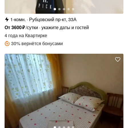
1-комн.
Рубцовский пр-кт, 33А
От
3600
₽
/сутки
укажите даты и гостей
4 года
на Квартирке
30
%
вернётся бонусами