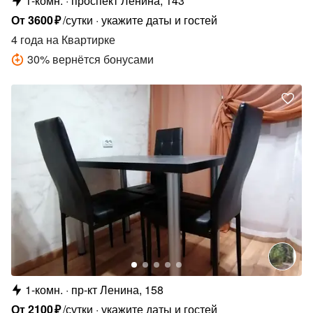
1-комн.
проспект Ленина, 143
От
3600
₽
/сутки
укажите даты и гостей
4 года
на Квартирке
30
%
вернётся бонусами
1-комн.
пр-кт Ленина, 158
От
2100
₽
/сутки
укажите даты и гостей