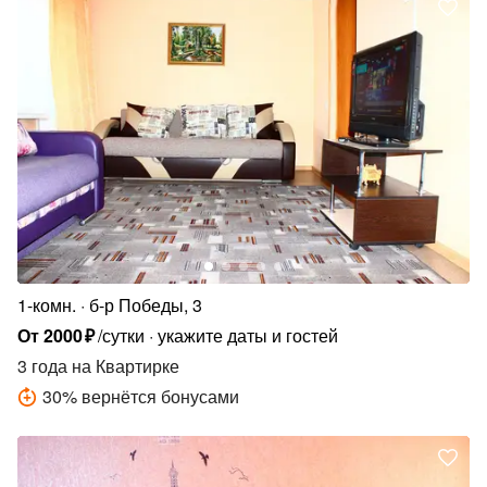
1-комн.
б-р Победы, 3
От
2000
₽
/сутки
укажите даты и гостей
3 года
на Квартирке
30
%
вернётся бонусами