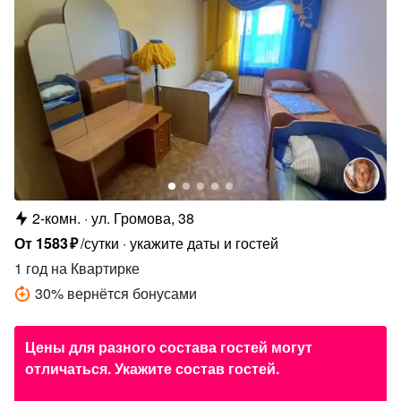
2-комн.
ул. Громова, 38
От
1583
₽
/сутки
укажите даты и гостей
1 год
на Квартирке
30
%
вернётся бонусами
Цены для разного состава гостей могут
отличаться. Укажите состав гостей.