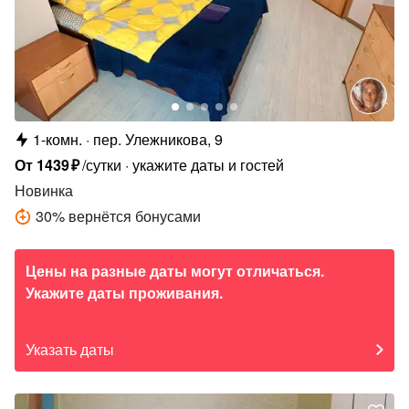
1-комн.
пер. Улежникова, 9
От
1439
₽
/сутки
укажите даты и гостей
Новинка
30
%
вернётся бонусами
Цены на разные даты могут отличаться.
Укажите даты проживания.
Указать даты