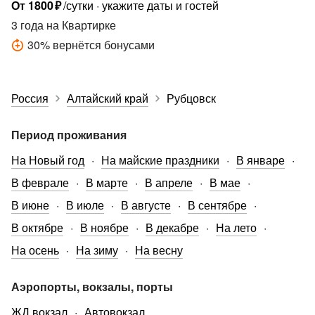
От
1800
₽
/сутки
укажите даты и гостей
3 года
на Квартирке
30
%
вернётся бонусами
Россия
Алтайский край
Рубцовск
Период проживания
На Новый год
На майские праздники
В январе
В феврале
В марте
В апреле
В мае
В июне
В июле
В августе
В сентябре
В октябре
В ноябре
В декабре
На лето
На осень
На зиму
На весну
Аэропорты, вокзалы, порты
ЖД вокзал
Автовокзал