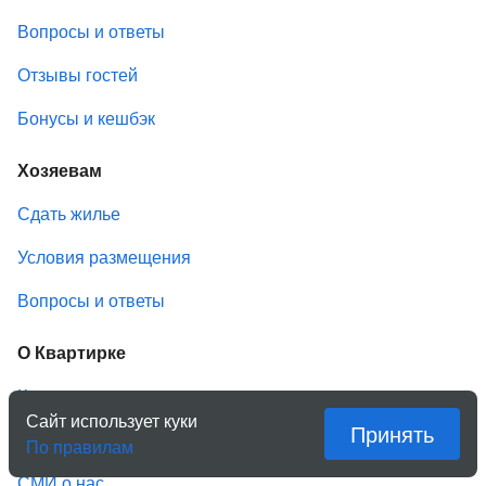
Вопросы и ответы
Отзывы гостей
Бонусы и кешбэк
Хозяевам
Сдать жилье
Условия размещения
Вопросы и ответы
О Квартирке
Компания
Сайт использует куки
Принять
История
По правилам
СМИ о нас