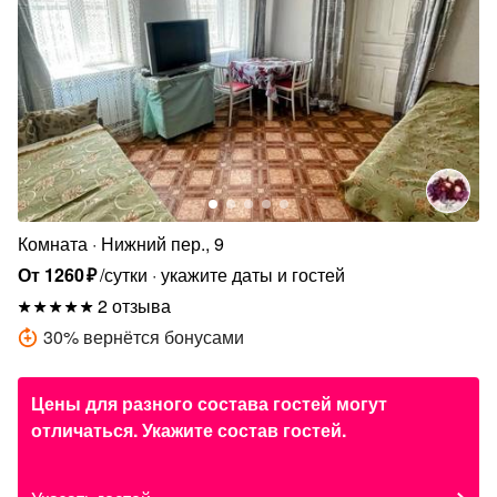
Комната
Нижний пер., 9
От
1260
₽
/сутки
укажите даты и гостей
2 отзыва
30
%
вернётся бонусами
Цены для разного состава гостей могут
отличаться. Укажите состав гостей.