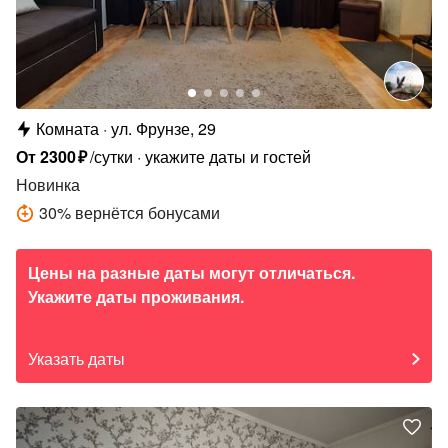
Комната
ул. Фрунзе, 29
От
2300
₽
/сутки
укажите даты и гостей
Новинка
30
%
вернётся бонусами
Цены на разные даты могут отличаться.
Укажите даты проживания.
Указать даты