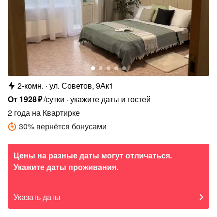
2-комн.
ул. Советов, 9Ак1
От
1928
₽
/сутки
укажите даты и гостей
2 года
на Квартирке
30
%
вернётся бонусами
Цены на разные даты могут отличаться.
Укажите даты проживания.
Указать даты