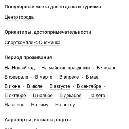
Популярные места для отдыха и туризма
Центр города
Ориентиры, достопримечательности
Спорткомплекс Снежинка
Период проживания
На Новый год
На майские праздники
В январе
В феврале
В марте
В апреле
В мае
В июне
В июле
В августе
В сентябре
В октябре
В ноябре
В декабре
На лето
На осень
На зиму
На весну
Аэропорты, вокзалы, порты