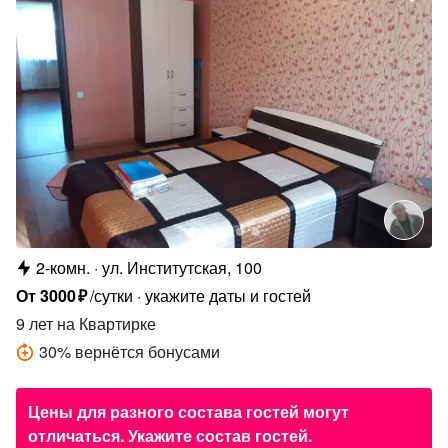
2-комн.
ул. Институтская, 100
От
3000
₽
/сутки
укажите даты и гостей
9 лет
на Квартирке
30
%
вернётся бонусами
Цены для разного состава гостей могут
отличаться. Укажите состав гостей.