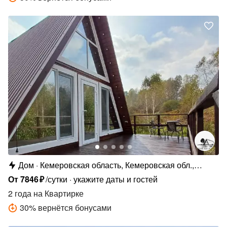
Дом
Кемеровская область, Кемеровская обл.,
Прокопьевский муниципальный округ, п.
От
7846
₽
/сутки
укажите даты и гостей
Калачёво, Кузнецкая ул., 19
2 года
на Квартирке
30
%
вернётся бонусами