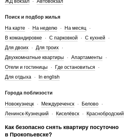
ЖД вокзал
Автовокзал
Поиск и подбор жилья
На карте
На неделю
На месяц
В командировке
С парковкой
С кухней
Для двоих
Для троих
Двухкомнатные квартиры
Апартаменты
Отели и гостиницы
Где остановиться
Для отдыха
In english
Города поблизости
Новокузнецк
Междуреченск
Белово
Ленинск-Кузнецкий
Киселёвск
Краснобродский
Как безопасно снять квартиру посуточно
в Прокопьевске?