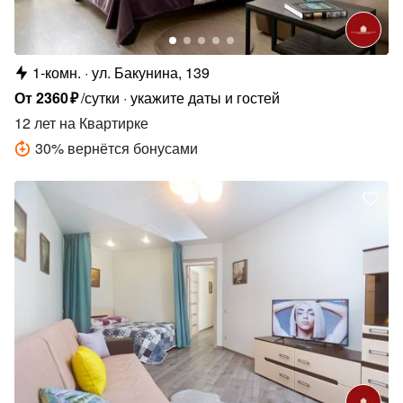
1-комн.
ул. Бакунина, 139
От
2360
₽
/сутки
укажите даты и гостей
12 лет
на Квартирке
30
%
вернётся бонусами