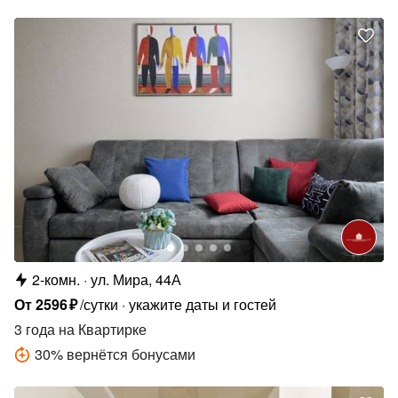
2-комн.
ул. Мира, 44А
От
2596
₽
/сутки
укажите даты и гостей
3 года
на Квартирке
30
%
вернётся бонусами