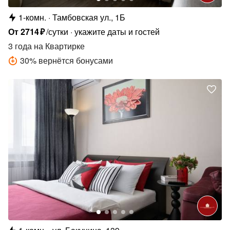
1-комн.
Тамбовская ул., 1Б
От
2714
₽
/сутки
укажите даты и гостей
3 года
на Квартирке
30
%
вернётся бонусами