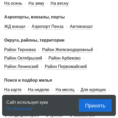
На осень
На зиму
На весну
Аэропорты, вокзалы, порты
ЖД вокзал
Аэропорт Пенза
Автовокзал
Округа, районы, территории
Район Терновка
Район Железнодорожный
Район Октябрьский
Район Арбеково
Район Ленинский
Район Первомайский
Поиск и подбор жилья
На карте
На неделю
На месяц
Для курящих
С питомцем
В командировке
Сначала дорогое
Сайт использует куки
Принять
Сначала дешевое
С детьми
С парковкой
По правилам
С кондиционером
С кухней
С бассейном