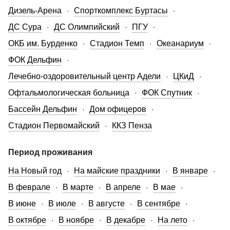
Дизель-Арена
Спорткомплекс Буртасы
ДС Сура
ДС Олимпийский
ПГУ
ОКБ им. Бурденко
Стадион Темп
Океанариум
ФОК Дельфин
Лечебно-оздоровительный центр Адели
ЦКиД
Офтальмологическая больница
ФОК Спутник
Бассейн Дельфин
Дом офицеров
Стадион Первомайский
ККЗ Пенза
Период проживания
На Новый год
На майские праздники
В январе
В феврале
В марте
В апреле
В мае
В июне
В июле
В августе
В сентябре
В октябре
В ноябре
В декабре
На лето