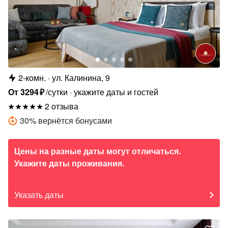
2-комн.
ул. Калинина, 9
От
3294
₽
/сутки
укажите даты и гостей
2 отзыва
30
%
вернётся бонусами
Цены на разные даты могут отличаться.
Укажите даты проживания.
Указать даты