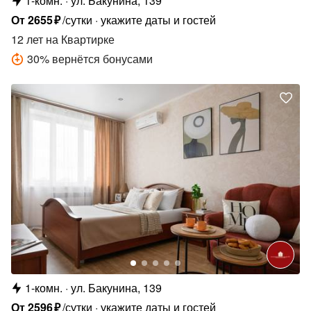
1-комн.
ул. Бакунина, 139
От
2655
₽
/сутки
укажите даты и гостей
12 лет
на Квартирке
30
%
вернётся бонусами
1-комн.
ул. Бакунина, 139
От
2596
₽
/сутки
укажите даты и гостей