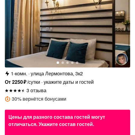
1-комн.
улица Лермонтова, 3к2
От
2250
₽
/сутки
укажите даты и гостей
3 отзыва
30
%
вернётся бонусами
Цены для разного состава гостей могут
отличаться. Укажите состав гостей.