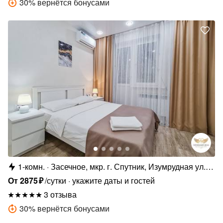
30
%
вернётся бонусами
1-комн.
Засечное, мкр. г. Спутник, Изумрудная ул.,
10
От
2875
₽
/сутки
укажите даты и гостей
3 отзыва
30
%
вернётся бонусами