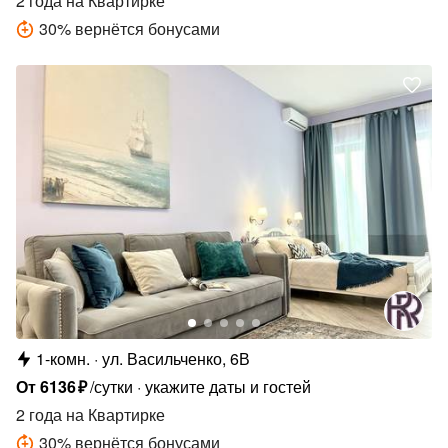
2 года
на Квартирке
30
%
вернётся бонусами
1-комн.
ул. Васильченко, 6В
От
6136
₽
/сутки
укажите даты и гостей
2 года
на Квартирке
30
%
вернётся бонусами