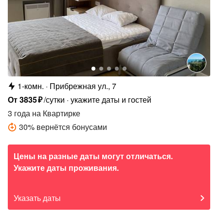
1-комн.
Прибрежная ул., 7
От
3835
₽
/сутки
укажите даты и гостей
3 года
на Квартирке
30
%
вернётся бонусами
Цены на разные даты могут отличаться.
Укажите даты проживания.
Указать даты