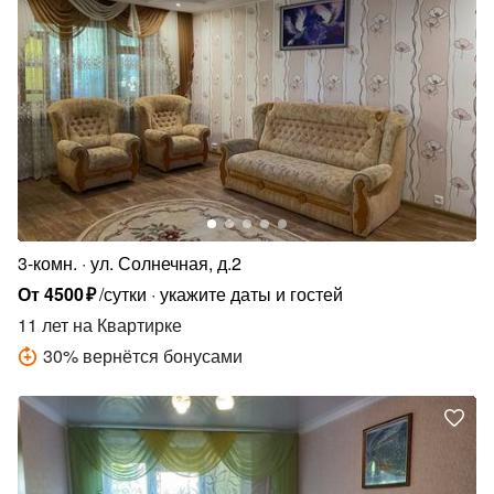
3-комн.
ул. Солнечная, д.2
От
4500
₽
/сутки
укажите даты и гостей
11 лет
на Квартирке
30
%
вернётся бонусами