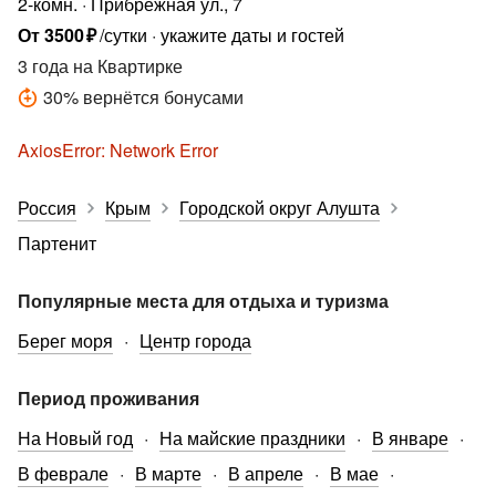
2-комн.
Прибрежная ул., 7
От
3500
₽
/сутки
укажите даты и гостей
3 года
на Квартирке
30
%
вернётся бонусами
AxiosError: Network Error
Россия
Крым
Городской округ Алушта
Партенит
Популярные места для отдыха и туризма
Берег моря
Центр города
Период проживания
На Новый год
На майские праздники
В январе
В феврале
В марте
В апреле
В мае