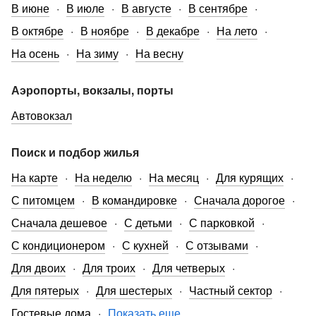
В июне
В июле
В августе
В сентябре
В октябре
В ноябре
В декабре
На лето
На осень
На зиму
На весну
Аэропорты, вокзалы, порты
Автовокзал
Поиск и подбор жилья
На карте
На неделю
На месяц
Для курящих
С питомцем
В командировке
Сначала дорогое
Сначала дешевое
С детьми
С парковкой
С кондиционером
С кухней
С отзывами
Для двоих
Для троих
Для четверых
Для пятерых
Для шестерых
Частный сектор
Гостевые дома
Показать еще...