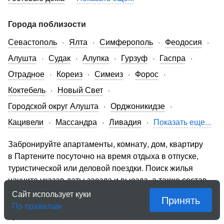
Города поблизости
Севастополь
Ялта
Симферополь
Феодосия
Алушта
Судак
Алупка
Гурзуф
Гаспра
Отрадное
Кореиз
Симеиз
Форос
Коктебель
Новый Свет
Городской округ Алушта
Орджоникидзе
Кацивели
Массандра
Ливадия
Показать еще...
Забронируйте апартаменты, комнату, дом, квартиру
в Партените посуточно на время отдыха в отпуске,
туристической или деловой поездки. Поиск жилья
начните указав даты заезда и выезда, а также состав
гостей. Тогда будут показаны только свободные
Сайт использует куки
Принять
и подходящие объявления с полной стоимостью
По правилам
проживания.