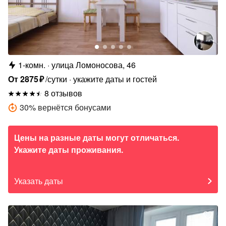
1-комн.
улица Ломоносова, 46
От
2875
₽
/сутки
укажите даты и гостей
8 отзывов
30
%
вернётся бонусами
Цены на разные даты могут отличаться.
Укажите даты проживания.
Указать даты