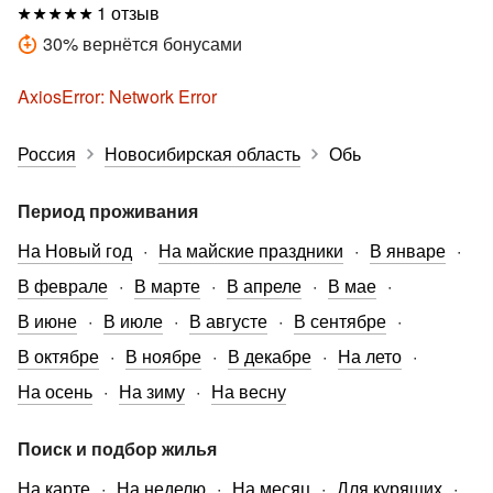
1 отзыв
30
%
вернётся бонусами
AxiosError: Network Error
Россия
Новосибирская область
Обь
Период проживания
На Новый год
На майские праздники
В январе
В феврале
В марте
В апреле
В мае
В июне
В июле
В августе
В сентябре
В октябре
В ноябре
В декабре
На лето
На осень
На зиму
На весну
Поиск и подбор жилья
На карте
На неделю
На месяц
Для курящих