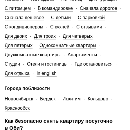
С питомцем
В командировке
Сначала дорогое
Сначала дешевое
С детьми
С парковкой
С кондиционером
С кухней
С отзывами
Для двоих
Для троих
Для четверых
Для пятерых
Однокомнатные квартиры
Двухкомнатные квартиры
Апартаменты
Студии
Отели и гостиницы
Где остановиться
Для отдыха
In english
Города поблизости
Новосибирск
Бердск
Искитим
Кольцово
Краснообск
Как безопасно снять квартиру посуточно
в Оби?