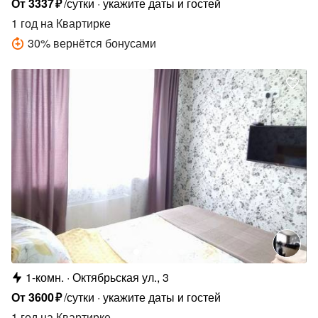
От
3337
₽
/сутки
укажите даты и гостей
1 год
на Квартирке
30
%
вернётся бонусами
1-комн.
Октябрьская ул., 3
От
3600
₽
/сутки
укажите даты и гостей
1 год
на Квартирке