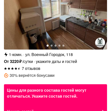
1-комн.
ул. Военный Городок, 118
От
3220
₽
/сутки
укажите даты и гостей
7 отзывов
30
%
вернётся бонусами
Цены для разного состава гостей могут
отличаться. Укажите состав гостей.