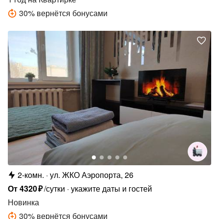
30
%
вернётся бонусами
2-комн.
ул. ЖКО Аэропорта, 26
От
4320
₽
/сутки
укажите даты и гостей
Новинка
30
%
вернётся бонусами