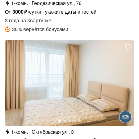
1-комн.
Геодезическая ул., 76
От
3000
₽
/сутки
укажите даты и гостей
3 года
на Квартирке
30
%
вернётся бонусами
1-комн.
Октябрьская ул., 3