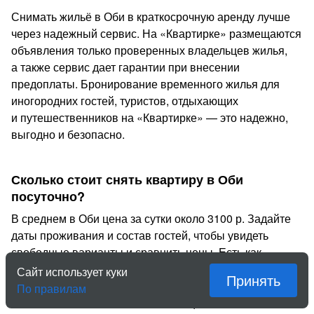
Снимать жильё в Оби в краткосрочную аренду лучше
через надежный сервис. На «Квартирке» размещаются
объявления только проверенных владельцев жилья,
а также сервис дает гарантии при внесении
предоплаты. Бронирование временного жилья для
иногородних гостей, туристов, отдыхающих
и путешественников на «Квартирке» — это надежно,
выгодно и безопасно.
Сколько стоит снять квартиру в Оби
посуточно?
В среднем в Оби цена за сутки около 3100 р. Задайте
даты проживания и состав гостей, чтобы увидеть
свободные варианты и сравнить цены. Есть как
недорогое экономичное жильё, так и элитные объекты,
Сайт использует куки
Принять
выбрать выгодный вариант поможет фильтр
По правилам
по максимальной и минимальной цене. Стоимость