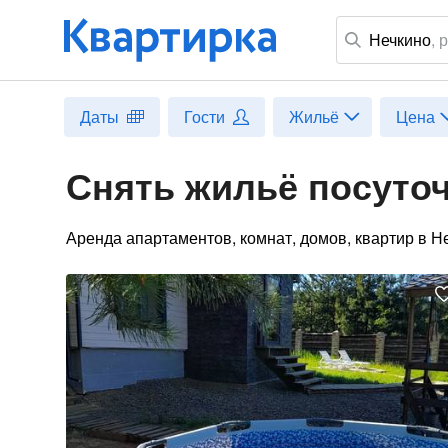
Нечкино
,
р
Даты
Гости
Жильё
Цена
Снять жильё посуточ
Аренда апартаментов, комнат, домов, квартир в Н