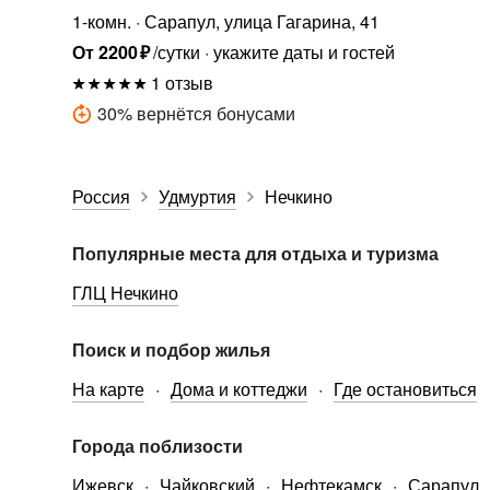
1-комн.
Сарапул, улица Гагарина, 41
От
2200
₽
/сутки
укажите даты и гостей
1 отзыв
30
%
вернётся бонусами
Россия
Удмуртия
Нечкино
Популярные места для отдыха и туризма
ГЛЦ Нечкино
Поиск и подбор жилья
На карте
Дома и коттеджи
Где остановиться
Города поблизости
Ижевск
Чайковский
Нефтекамск
Сарапул