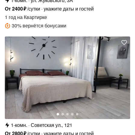
1-комн.
ул. Жуковского, 3А
От
2400
₽
/сутки
укажите даты и гостей
1 год
на Квартирке
30
%
вернётся бонусами
1-комн.
Советская ул., 121
От
2800
₽
/сутки
укажите даты и гостей