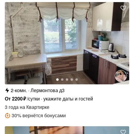
2-комн.
Лермонтова д3
От
2200
₽
/сутки
укажите даты и гостей
3 года
на Квартирке
30
%
вернётся бонусами