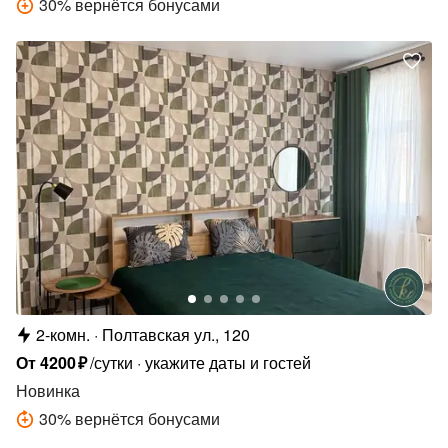
30
%
вернётся бонусами
2-комн.
Полтавская ул., 120
От
4200
₽
/сутки
укажите даты и гостей
Новинка
30
%
вернётся бонусами