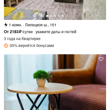
1-комн.
Липецкое ш., 101
От
2183
₽
/сутки
укажите даты и гостей
3 года
на Квартирке
30
%
вернётся бонусами