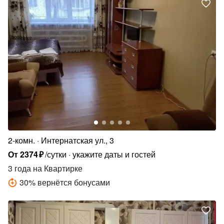
2-комн.
Интернатская ул., 3
От
2374
₽
/сутки
укажите даты и гостей
3 года
на Квартирке
30
%
вернётся бонусами