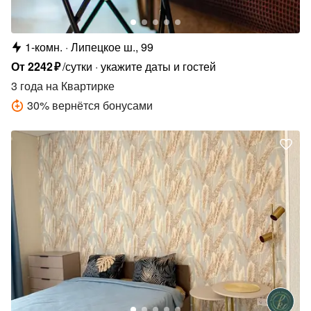
1-комн.
Липецкое ш., 99
От
2242
₽
/сутки
укажите даты и гостей
3 года
на Квартирке
30
%
вернётся бонусами