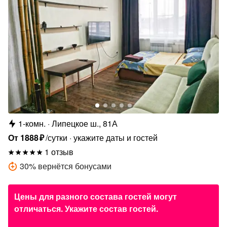
1-комн.
Липецкое ш., 81А
От
1888
₽
/сутки
укажите даты и гостей
1 отзыв
30
%
вернётся бонусами
Цены для разного состава гостей могут
отличаться. Укажите состав гостей.