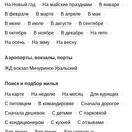
На Новый год
На майские праздники
В январе
В феврале
В марте
В апреле
В мае
В июне
В июле
В августе
В сентябре
В октябре
В ноябре
В декабре
На лето
На осень
На зиму
На весну
Аэропорты, вокзалы, порты
ЖД вокзал Мичуринск-Уральский
Поиск и подбор жилья
На карте
На неделю
На месяц
Для курящих
С питомцем
В командировке
Сначала дорогое
Сначала дешевое
С детьми
С парковкой
С кондиционером
С кухней
С отзывами
Для двоих
Для троих
Для четверых