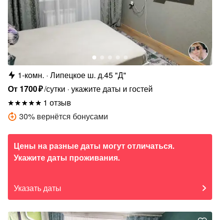
1-комн.
Липецкое ш. д.45 "Д"
От
1700
₽
/сутки
укажите даты и гостей
1 отзыв
30
%
вернётся бонусами
Цены на разные даты могут отличаться.
Укажите даты проживания.
Указать даты