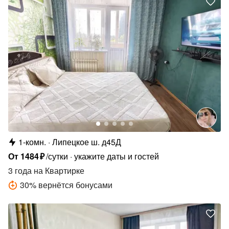
1-комн.
Липецкое ш. д45Д
От
1484
₽
/сутки
укажите даты и гостей
3 года
на Квартирке
30
%
вернётся бонусами