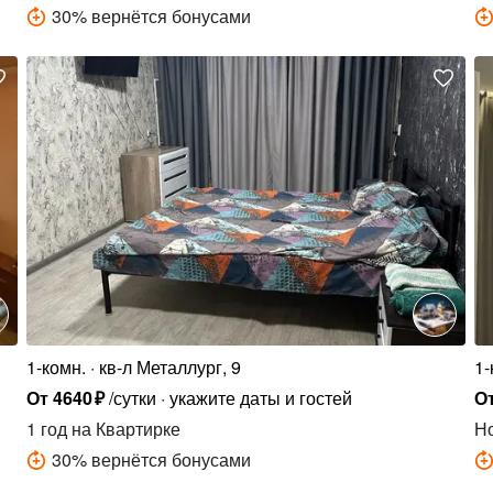
30
%
вернётся бонусами
1-комн.
кв-л Металлург, 9
1-
От
4640
₽
/сутки
укажите даты и гостей
О
1 год
на Квартирке
Н
30
%
вернётся бонусами