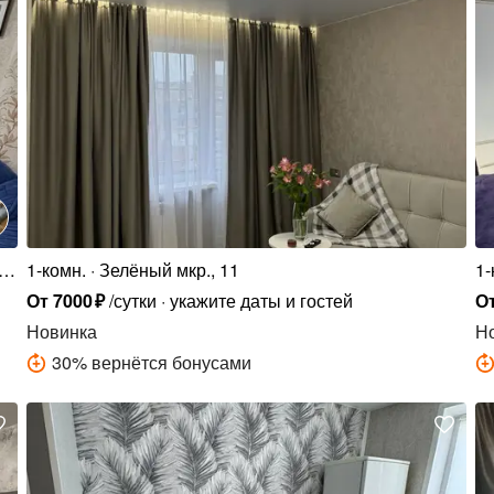
го,
1-комн.
Зелёный мкр., 11
1-
От
7000
₽
/сутки
укажите даты и гостей
О
Новинка
Н
30
%
вернётся бонусами