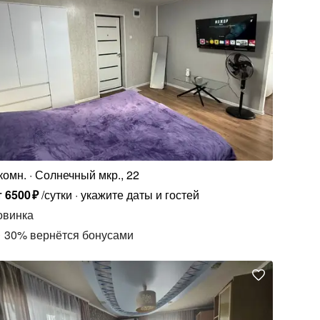
комн.
Солнечный мкр., 22
т
6500
₽
/сутки
укажите даты и гостей
овинка
30
%
вернётся бонусами