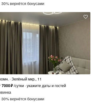
30
%
вернётся бонусами
комн.
Зелёный мкр., 11
т
7000
₽
/сутки
укажите даты и гостей
овинка
30
%
вернётся бонусами