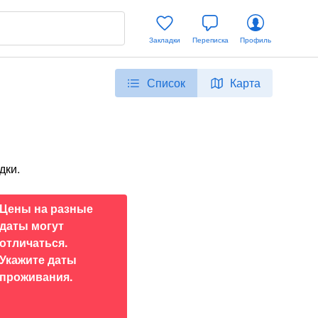
Закладки
Переписка
Профиль
Список
Карта
дки.
Цены на разные
даты могут
отличаться.
Укажите даты
проживания.