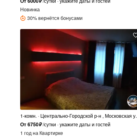
От
6000
₽
/сутки
укажите даты и гостей
Новинка
30
%
вернётся бонусами
1-комн.
Центрально-Городской р-н , Московская ул
1
От
6750
₽
/сутки
укажите даты и гостей
1 год
на Квартирке