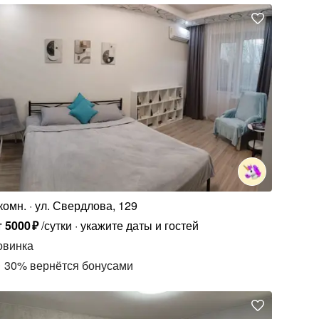
комн.
ул. Свердлова, 129
т
5000
₽
/сутки
укажите даты и гостей
овинка
30
%
вернётся бонусами