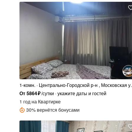
1-комн.
Центрально-Городской р-н , Московская ул
1
От
5864
₽
/сутки
укажите даты и гостей
1 год
на Квартирке
30
%
вернётся бонусами