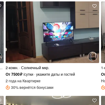
.,
2-комн.
Солнечный мкр.
1-
От
7500
₽
/сутки
укажите даты и гостей
О
2 года
на Квартирке
Н
30
%
вернётся бонусами