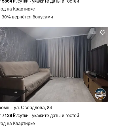
т
5864
₽
/сутки
укажите даты и гостей
год
на Квартирке
30
%
вернётся бонусами
комн.
ул. Свердлова, 84
т
7128
₽
/сутки
укажите даты и гостей
год
на Квартирке