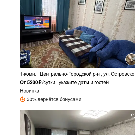
1-комн.
Центрально-Городской р-н , ул. Островско
1/35
От
5200
₽
/сутки
укажите даты и гостей
Новинка
30
%
вернётся бонусами