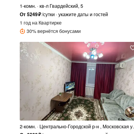
1-комн.
кв-л Гвардейский, 5
От
5249
₽
/сутки
укажите даты и гостей
1 год
на Квартирке
30
%
вернётся бонусами
2-комн.
Центрально-Городской р-н , Московская ул
2