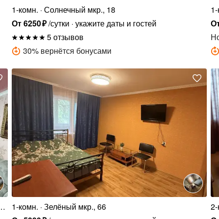
1-комн.
Солнечный мкр., 18
1-
От
6250
₽
/сутки
укажите даты и гостей
О
5 отзывов
Н
30
%
вернётся бонусами
.,
1-комн.
Зелёный мкр., 66
2-