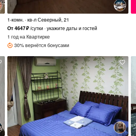
1-комн.
кв-л Северный, 21
От
4647
₽
/сутки
укажите даты и гостей
1 год
на Квартирке
30
%
вернётся бонусами