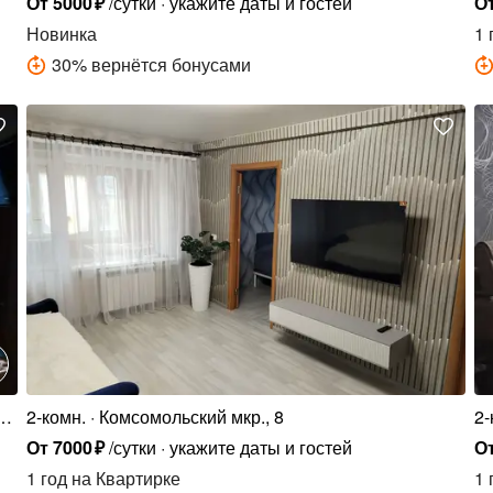
От
5000
₽
/сутки
укажите даты и гостей
О
Новинка
1 
30
%
вернётся бонусами
.,
2-комн.
Комсомольский мкр., 8
2-
От
7000
₽
/сутки
укажите даты и гостей
О
1 год
на Квартирке
1 