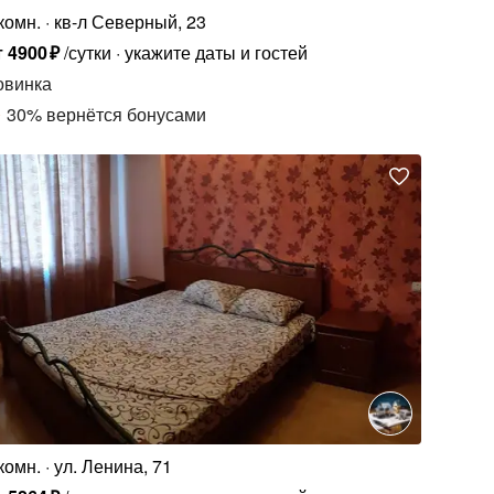
комн.
кв-л Северный, 23
т
4900
₽
/сутки
укажите даты и гостей
овинка
30
%
вернётся бонусами
комн.
ул. Ленина, 71