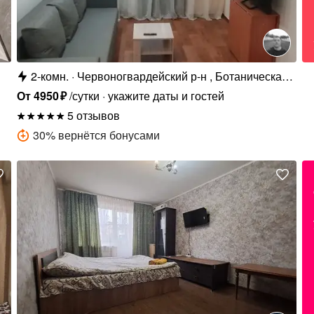
2-комн.
Червоногвардейский р-н , Ботаническая
ул., 3
От
4950
₽
/сутки
укажите даты и гостей
5 отзывов
30
%
вернётся бонусами