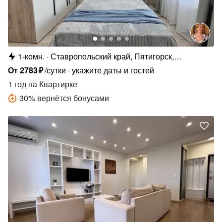
1-комн.
Ставропольский край, Пятигорск,
Московская ул., 76
От
2783
₽
/сутки
укажите даты и гостей
1 год
на Квартирке
30
%
вернётся бонусами