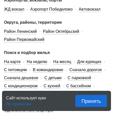
ЖД вокзал
Аэропорт Победилово
Автовокзал
Округа, районы, территории
Район Ленинский
Район Октябрьский
Район Первомайский
Поиск и подбор жилья
На карте
На неделю
На месяц
Для курящих
С питомцем
В командировке
Сначала дорогое
Сначала дешевое
С детьми
С парковкой
С кондиционером
С кухней
С бассейном
С отзывами
Для двоих
Для троих
Сайт использует куки
Принять
Для четверых
Для пятерых
Для шестерых
По правилам
Однокомнатные квартиры