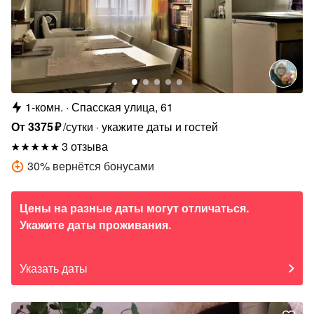
1-комн.
Спасская улица, 61
От
3375
₽
/сутки
укажите даты и гостей
3 отзыва
30
%
вернётся бонусами
Цены на разные даты могут отличаться.
Укажите даты проживания.
Указать даты