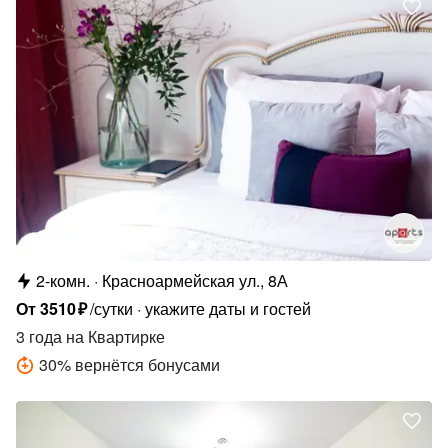
2-комн.
Красноармейская ул., 8А
От
3510
₽
/сутки
укажите даты и гостей
3 года
на Квартирке
30
%
вернётся бонусами