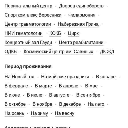
Перинатальный центр
Дворец единоборств
Спорткомплекс Вересники
Филармония
Центр травматологии
Набережная Грина
НИИ гематологии
КОКБ
Цирк
Концертный зал Гауди
Центр реабилитации
ОДКБ
Космический центр им. Савиных
ДК ЖД
Период проживания
На Новый год
На майские праздники
В январе
В феврале
В марте
В апреле
В мае
В июне
В июле
В августе
В сентябре
В октябре
В ноябре
В декабре
На лето
На осень
На зиму
На весну
Аэропорты, вокзалы, порты