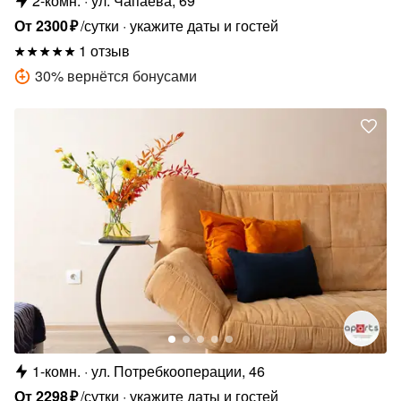
2-комн.
ул. Чапаева, 69
От
2300
₽
/сутки
укажите даты и гостей
1 отзыв
30
%
вернётся бонусами
1-комн.
ул. Потребкооперации, 46
От
2298
₽
/сутки
укажите даты и гостей