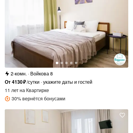
2-комн.
Войкова 8
От
4130
₽
/сутки
укажите даты и гостей
11 лет
на Квартирке
30
%
вернётся бонусами