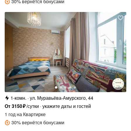
30
%
вернётся бонусами
1-комн.
ул. Муравьёва-Амурского, 44
От
3150
₽
/сутки
укажите даты и гостей
1 год
на Квартирке
30
%
вернётся бонусами