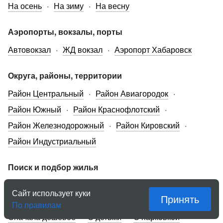
На осень
На зиму
На весну
Аэропорты, вокзалы, порты
Автовокзал
ЖД вокзал
Аэропорт Хабаровск
Округа, районы, территории
Район Центральный
Район Авиагородок
Район Южный
Район Краснофлотский
Район Железнодорожный
Район Кировский
Район Индустриальный
Поиск и подбор жилья
На карте
На неделю
На месяц
Для курящих
Сайт использует куки
Принять
С питомцем
В командировке
Сначала дорогое
По правилам
Сначала дешевое
С детьми
С парковкой