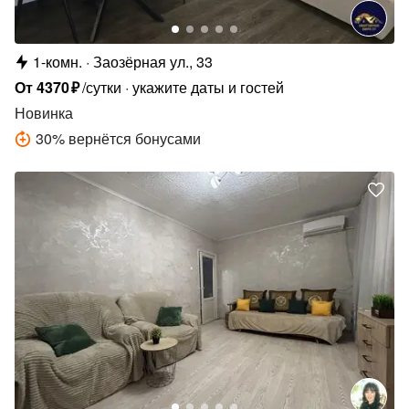
1-комн.
Заозёрная ул., 33
От
4370
₽
/сутки
укажите даты и гостей
Новинка
30
%
вернётся бонусами