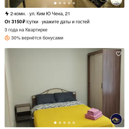
2-комн.
ул. Ким Ю Чена, 21
От
3150
₽
/сутки
укажите даты и гостей
3 года
на Квартирке
30
%
вернётся бонусами