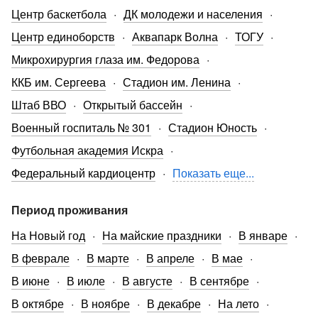
Центр баскетбола
ДК молодежи и населения
Центр единоборств
Аквапарк Волна
ТОГУ
Микрохирургия глаза им. Федорова
ККБ им. Сергеева
Стадион им. Ленина
Штаб ВВО
Открытый бассейн
Военный госпиталь № 301
Стадион Юность
Футбольная академия Искра
Федеральный кардиоцентр
Показать еще...
Период проживания
На Новый год
На майские праздники
В январе
В феврале
В марте
В апреле
В мае
В июне
В июле
В августе
В сентябре
В октябре
В ноябре
В декабре
На лето