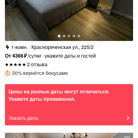
1-комн.
Краснореченская ул., 225/2
От
4366
₽
/сутки
укажите даты и гостей
2 отзыва
30
%
вернётся бонусами
Цены на разные даты могут отличаться.
Укажите даты проживания.
Указать даты