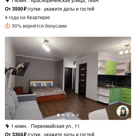
1-комн.
Краснореченская улица, 165А
От
3500
₽
/сутки
укажите даты и гостей
4 года
на Квартирке
30
%
вернётся бонусами
1-комн.
Первомайская ул., 11
От
3304
₽
/сутки
укажите даты и гостей