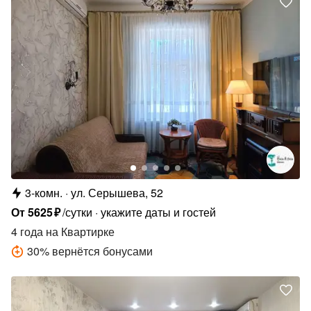
3-комн.
ул. Серышева, 52
От
5625
₽
/сутки
укажите даты и гостей
4 года
на Квартирке
30
%
вернётся бонусами