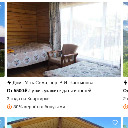
Дом
Усть-Сема, пер. В.И. Чаптынова
От
5500
₽
/сутки
укажите даты и гостей
О
3 года
на Квартирке
2 
30
%
вернётся бонусами