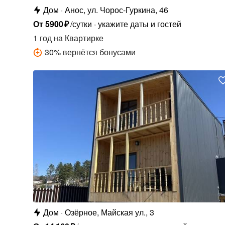
Дом
Анос, ул. Чорос-Гуркина, 46
От
5900
₽
/сутки
укажите даты и гостей
1 год
на Квартирке
30
%
вернётся бонусами
Дом
Озёрное, Майская ул., 3