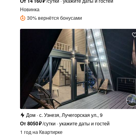
От
14
160
₽
/сутки
укажите даты и гостей
Новинка
30
%
вернётся бонусами
Дом
с. Узнезя, Лучегорская ул., 9
От
8050
₽
/сутки
укажите даты и гостей
1 год
на Квартирке