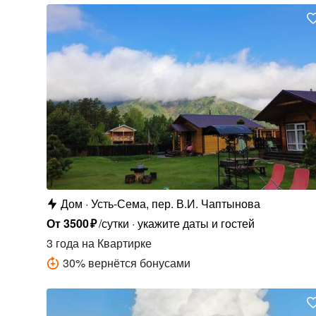
Дом
Усть-Сема, пер. В.И. Чаптынова
От
3500
₽
/сутки
укажите даты и гостей
3 года
на Квартирке
30
%
вернётся бонусами