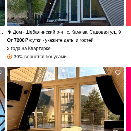
Дом
Шебалинский р-н , с. Камлак, Садовая ул., 9
От
7200
₽
/сутки
укажите даты и гостей
2 года
на Квартирке
30
%
вернётся бонусами