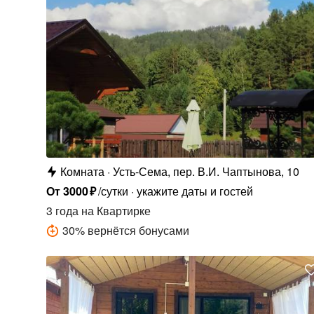
Комната
Усть-Сема, пер. В.И. Чаптынова, 10
От
3000
₽
/сутки
укажите даты и гостей
3 года
на Квартирке
30
%
вернётся бонусами