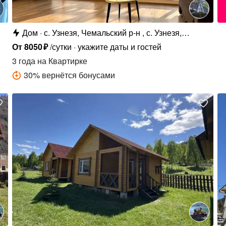
Дом
с. Узнезя, Чемальский р-н , с. Узнезя,
Лучегорская ул., 1
От
8050
₽
/сутки
укажите даты и гостей
3 года
на Квартирке
30
%
вернётся бонусами