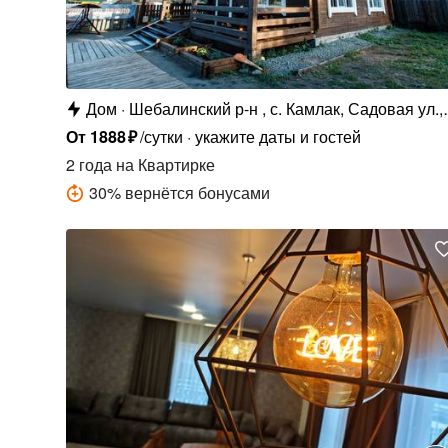
Дом
Шебалинский р-н , с. Камлак, Садовая ул.,
6Б
От
1888
₽
/сутки
укажите даты и гостей
2 года
на Квартирке
30
%
вернётся бонусами