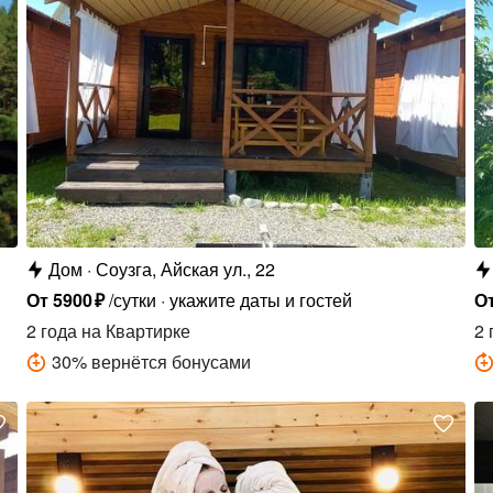
Дом
Соузга, Айская ул., 22
От
5900
₽
/сутки
укажите даты и гостей
О
2 года
на Квартирке
2 
30
%
вернётся бонусами