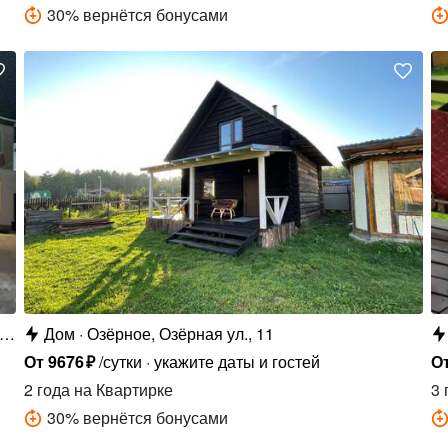
30
%
вернётся бонусами
ы,
Дом
Озёрное, Озёрная ул., 11
От
9676
₽
/сутки
укажите даты и гостей
О
2 года
на Квартирке
3 
30
%
вернётся бонусами