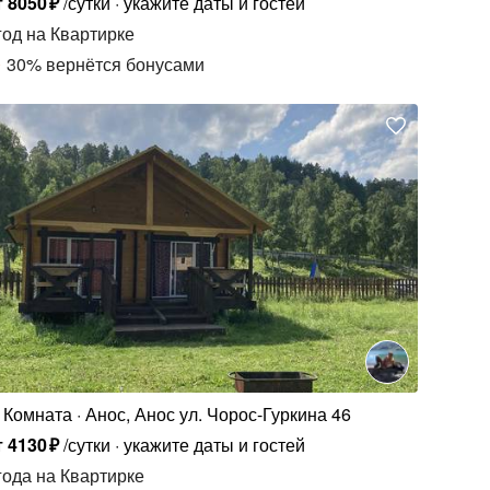
т
8050
₽
/сутки
укажите даты и гостей
год
на Квартирке
30
%
вернётся бонусами
Комната
Анос, Анос ул. Чорос-Гуркина 46
т
4130
₽
/сутки
укажите даты и гостей
года
на Квартирке