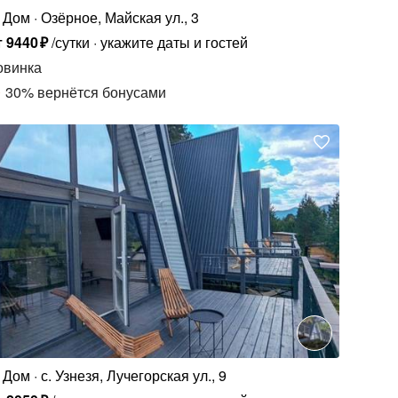
Дом
Озёрное, Майская ул., 3
т
9440
₽
/сутки
укажите даты и гостей
овинка
30
%
вернётся бонусами
Дом
с. Узнезя, Лучегорская ул., 9