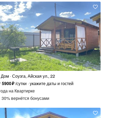
Дом
Соузга, Айская ул., 22
т
5900
₽
/сутки
укажите даты и гостей
года
на Квартирке
30
%
вернётся бонусами