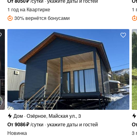
От
8050
₽
/сутки
укажите даты и гостей
О
1 год
на Квартирке
1 
30
%
вернётся бонусами
Дом
Озёрное, Майская ул., 3
От
9086
₽
/сутки
укажите даты и гостей
О
Новинка
3 