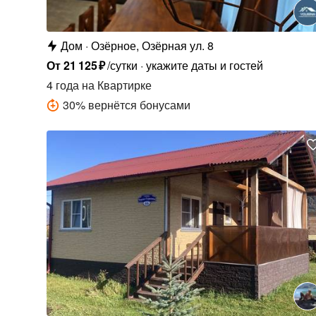
Дом
Озёрное, Озёрная ул. 8
От
21
125
₽
/сутки
укажите даты и гостей
4 года
на Квартирке
30
%
вернётся бонусами