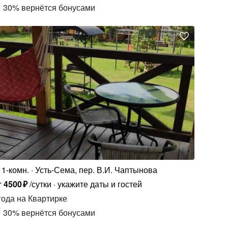
30
%
вернётся бонусами
1-комн.
Усть-Сема, пер. В.И. Чаптынова
т
4500
₽
/сутки
укажите даты и гостей
года
на Квартирке
30
%
вернётся бонусами