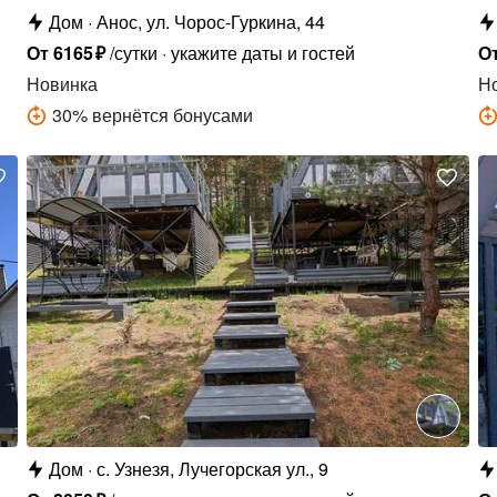
Дом
Анос, ул. Чорос-Гуркина, 44
От
6165
₽
/сутки
укажите даты и гостей
О
Новинка
Н
30
%
вернётся бонусами
Дом
с. Узнезя, Лучегорская ул., 9