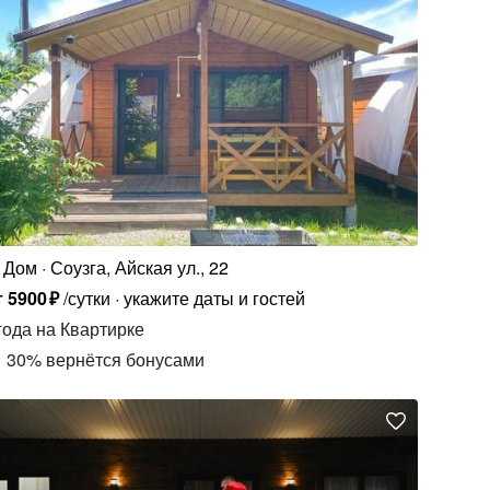
Дом
Соузга, Айская ул., 22
т
5900
₽
/сутки
укажите даты и гостей
года
на Квартирке
30
%
вернётся бонусами