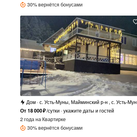
30
%
вернётся бонусами
Дом
с. Усть-Муны, Майминский р-н , с. Усть-Мун
пер. Зелёный Клин, 2
От
18
000
₽
/сутки
укажите даты и гостей
2 года
на Квартирке
30
%
вернётся бонусами