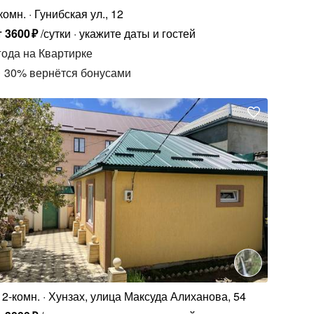
комн.
Гунибская ул., 12
т
3600
₽
/сутки
укажите даты и гостей
года
на Квартирке
30
%
вернётся бонусами
2-комн.
Хунзах, улица Максуда Алиханова, 54