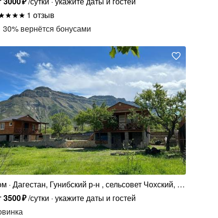
т
3000
₽
/сутки
укажите даты и гостей
1 отзыв
30
%
вернётся бонусами
ом
Дагестан, Гунибский р-н , сельсовет Чохский, с.
Коммуна, 18А
т
3500
₽
/сутки
укажите даты и гостей
овинка