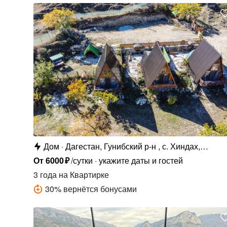
Дом
Дагестан, Гунибский р-н , с. Хиндах,
Хиндахская, ст1
От
6000
₽
/сутки
укажите даты и гостей
3 года
на Квартирке
30
%
вернётся бонусами