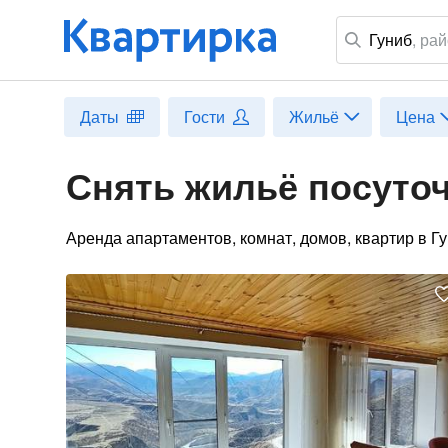
Гуниб
,
рай
Даты
Гости
Жильё
Цена
Снять жильё посуточ
Аренда апартаментов, комнат, домов, квартир в Г