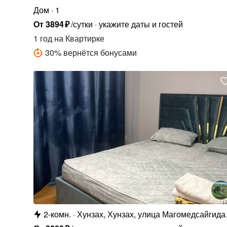
Дом
1
От
3894
₽
/сутки
укажите даты и гостей
1 год
на Квартирке
30
%
вернётся бонусами
2-комн.
Хунзах, Хунзах, улица Магомедсайгида
Гаджиева 13