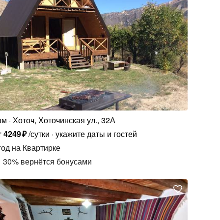
ом
Хоточ, Хоточинская ул., 32А
т
4249
₽
/сутки
укажите даты и гостей
год
на Квартирке
30
%
вернётся бонусами