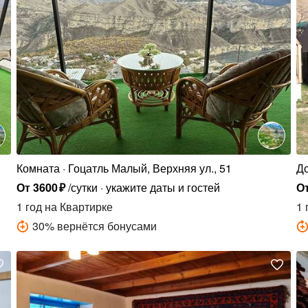
Комната
Гоцатль Малый, Верхняя ул., 51
Д
От
3600
₽
/сутки
укажите даты и гостей
О
1 год
на Квартирке
1 
30
%
вернётся бонусами