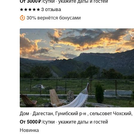
От
3000
₽
/сутки
укажите даты и гостей
3 отзыва
30
%
вернётся бонусами
Дом
Дагестан, Гунибский р-н , сельсовет Чохский, 
Коммуна, 18А
От
5000
₽
/сутки
укажите даты и гостей
Новинка