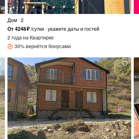
Дом
2
От
4248
₽
/сутки
укажите даты и гостей
2 года
на Квартирке
30
%
вернётся бонусами