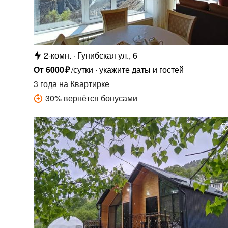
2-комн.
Гунибская ул., 6
От
6000
₽
/сутки
укажите даты и гостей
3 года
на Квартирке
30
%
вернётся бонусами