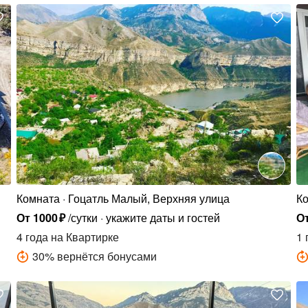
Комната
Гоцатль Малый, Верхняя улица
К
От
1000
₽
/сутки
укажите даты и гостей
О
4 года
на Квартирке
1 
30
%
вернётся бонусами