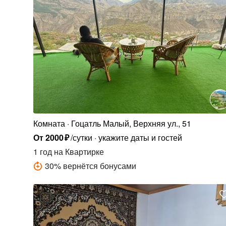
Комната
Гоцатль Малый, Верхняя ул., 51
От
2000
₽
/сутки
укажите даты и гостей
1 год
на Квартирке
30
%
вернётся бонусами