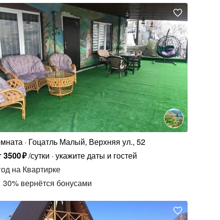
омната
Гоцатль Малый, Верхняя ул., 52
т
3500
₽
/сутки
укажите даты и гостей
год
на Квартирке
30
%
вернётся бонусами