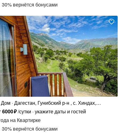
30
%
вернётся бонусами
Дом
Дагестан, Гунибский р-н , с. Хиндах,
Хиндахская, ст1
т
6000
₽
/сутки
укажите даты и гостей
года
на Квартирке
30
%
вернётся бонусами