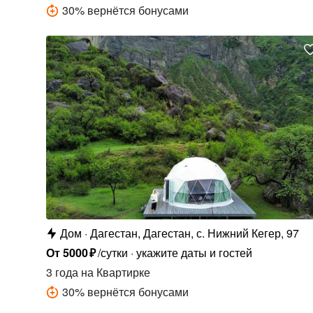
30
%
вернётся бонусами
Дом
Дагестан, Дагестан, с. Нижний Кегер, 97
От
5000
₽
/сутки
укажите даты и гостей
3 года
на Квартирке
30
%
вернётся бонусами