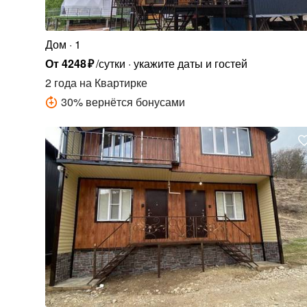
Дом
1
От
4248
₽
/сутки
укажите даты и гостей
2 года
на Квартирке
30
%
вернётся бонусами