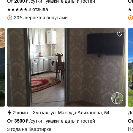
От
2000
₽
/сутки
укажите даты и гостей
О
2 отзыва
30
%
вернётся бонусами
с.
2-комн.
Хунзах, ул. Максуда Алиханова, 54
Д
От
3500
₽
/сутки
укажите даты и гостей
О
3 года
на Квартирке
Н