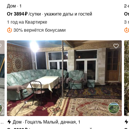
Дом
1
2-
От
3894
₽
/сутки
укажите даты и гостей
О
1 год
на Квартирке
3 
30
%
вернётся бонусами
Дом
Гоцатль Малый, дачная, 1