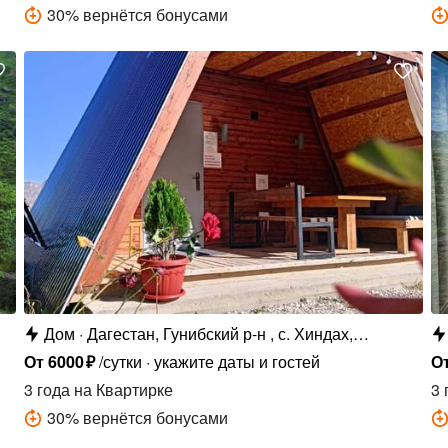
30
%
вернётся бонусами
Дом
Дагестан, Гунибский р-н , с. Хиндах,
Хиндахская, ст1
От
6000
₽
/сутки
укажите даты и гостей
О
3 года
на Квартирке
3 
30
%
вернётся бонусами