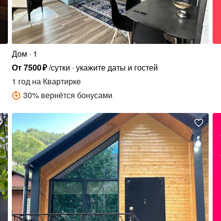
Дом
1
От
7500
₽
/сутки
укажите даты и гостей
1 год
на Квартирке
30
%
вернётся бонусами