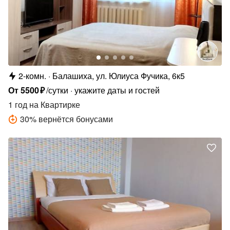
2-комн.
Балашиха, ул. Юлиуса Фучика, 6к5
От
5500
₽
/сутки
укажите даты и гостей
1 год
на Квартирке
30
%
вернётся бонусами