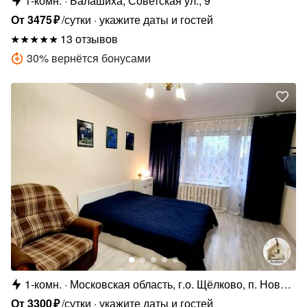
1-комн.
Балашиха, Советская ул., 9
От
3475
₽
/сутки
укажите даты и гостей
13 отзывов
30
%
вернётся бонусами
1-комн.
Московская область, г.о. Щёлково, п. Новый
Городок, 4
От
3300
₽
/сутки
укажите даты и гостей