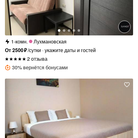
1-комн.
Лухмановская
От
2500
₽
/сутки
укажите даты и гостей
2 отзыва
30
%
вернётся бонусами