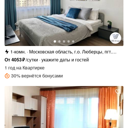
1-комн.
Московская область, г.о. Люберцы, пгт.
Мирный, ул. Академика Северина, 13
От
4053
₽
/сутки
укажите даты и гостей
1 год
на Квартирке
30
%
вернётся бонусами