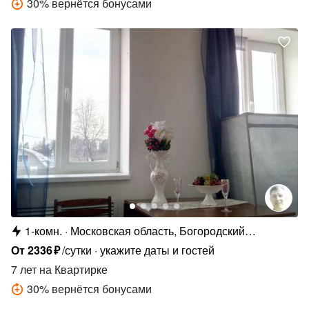
30
%
вернётся бонусами
1-комн.
Московская область, Богородский
городской округ,Комсомольская улица, 48
От
2336
₽
/сутки
укажите даты и гостей
7 лет
на Квартирке
30
%
вернётся бонусами