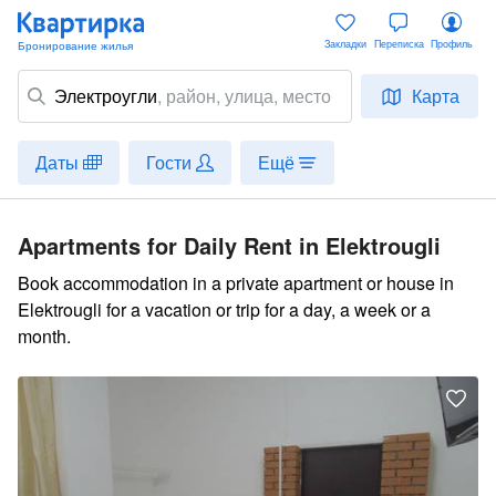
Закладки
Переписка
Профиль
Электроугли
,
район
, улица, место
Карта
Даты
Гости
Ещё
Apartments for Daily Rent in Elektrougli
Book accommodation in a private apartment or house in
Elektrougli for a vacation or trip for a day, a week or a
month.