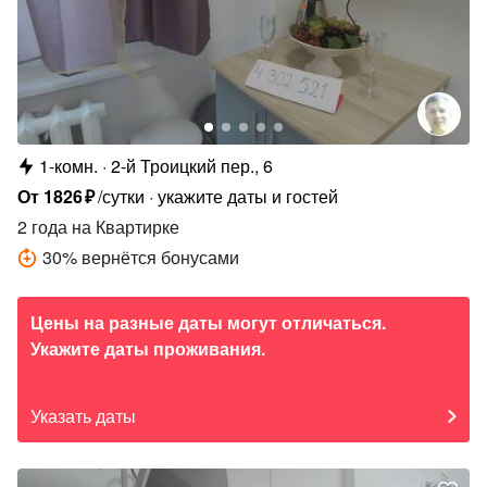
1-комн.
2-й Троицкий пер., 6
От
1826
₽
/сутки
укажите даты и гостей
2 года
на Квартирке
30
%
вернётся бонусами
Цены на разные даты могут отличаться.
Укажите даты проживания.
Указать даты