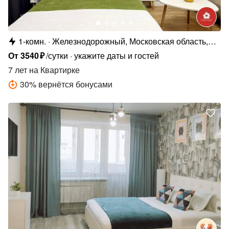
1-комн.
Железнодорожный, Московская область,
Балашиха,улица Маяковского, 26
От
3540
₽
/сутки
укажите даты и гостей
7 лет
на Квартирке
30
%
вернётся бонусами