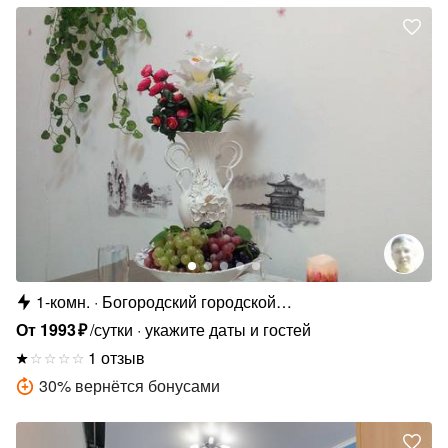
1-комн.
Богородский городской
округ,Комсомольская улица, 48
От
1993
₽
/сутки
укажите даты и гостей
1 отзыв
30
%
вернётся бонусами