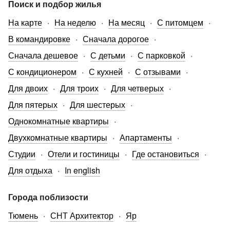
Поиск и подбор жилья
На карте
На неделю
На месяц
С питомцем
В командировке
Сначала дорогое
Сначала дешевое
С детьми
С парковкой
С кондиционером
С кухней
С отзывами
Для двоих
Для троих
Для четверых
Для пятерых
Для шестерых
Однокомнатные квартиры
Двухкомнатные квартиры
Апартаменты
Студии
Отели и гостиницы
Где остановиться
Для отдыха
In english
Города поблизости
Тюмень
СНТ Архитектор
Яр