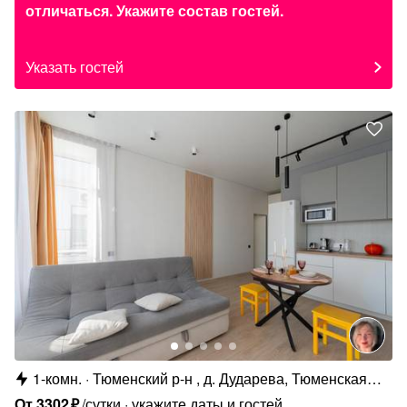
отличаться. Укажите состав гостей.
Указать гостей
1-комн.
Тюменский р-н , д. Дударева, Тюменская
ул., 1к1
От
3302
₽
/сутки
укажите даты и гостей