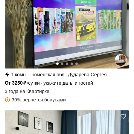
1-комн.
Тюменская обл., Дударева Сергея
Джамбровского 4
От
3250
₽
/сутки
укажите даты и гостей
3 года
на Квартирке
30
%
вернётся бонусами