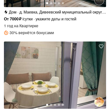
Дом
д. Маевка, Дивеевский муниципальный округ,
д. Маевка, ул. Казамазова, 157
От
7000
₽
/сутки
укажите даты и гостей
1 год
на Квартирке
30
%
вернётся бонусами