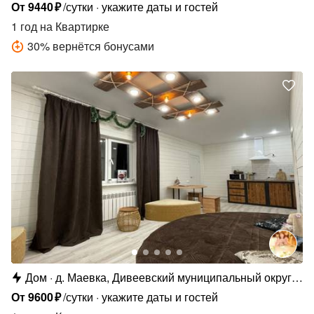
д. Маевка, ул. Казамазова, 151
От
9440
₽
/сутки
укажите даты и гостей
1 год
на Квартирке
30
%
вернётся бонусами
Дом
д. Маевка, Дивеевский муниципальный округ,
д. Маевка, Родниковая ул., 14
От
9600
₽
/сутки
укажите даты и гостей