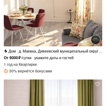
Дом
д. Маевка, Дивеевский муниципальный округ,
д. Маевка, Родниковая ул., 31
От
9000
₽
/сутки
укажите даты и гостей
1 год
на Квартирке
30
%
вернётся бонусами