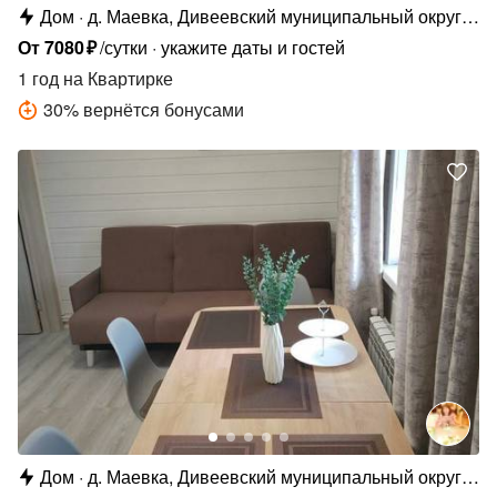
Дом
д. Маевка, Дивеевский муниципальный округ,
д. Маевка, Родниковая ул., 6
От
7080
₽
/сутки
укажите даты и гостей
1 год
на Квартирке
30
%
вернётся бонусами
Дом
д. Маевка, Дивеевский муниципальный округ,