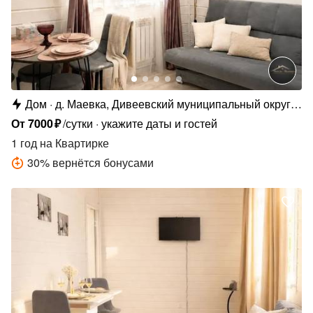
Дом
д. Маевка, Дивеевский муниципальный округ,
д. Маевка, Родниковая ул., 35
От
7000
₽
/сутки
укажите даты и гостей
1 год
на Квартирке
30
%
вернётся бонусами