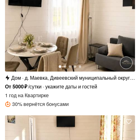
Дом
д. Маевка, Дивеевский муниципальный округ,
д. Маевка, Родниковая ул., 31
От
5000
₽
/сутки
укажите даты и гостей
1 год
на Квартирке
30
%
вернётся бонусами