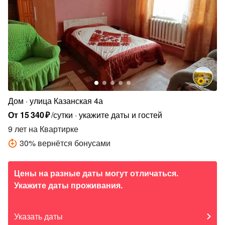
Дом
улица Казанская 4а
От
15
340
₽
/сутки
укажите даты и гостей
9 лет
на Квартирке
30
%
вернётся бонусами
Цены на разные даты могут отличаться.
Укажите даты проживания.
Указать даты