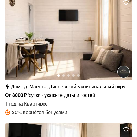
Дом
д. Маевка, Дивеевский муниципальный округ,
д. Маевка, Родниковая ул., 19
От
8000
₽
/сутки
укажите даты и гостей
1 год
на Квартирке
30
%
вернётся бонусами