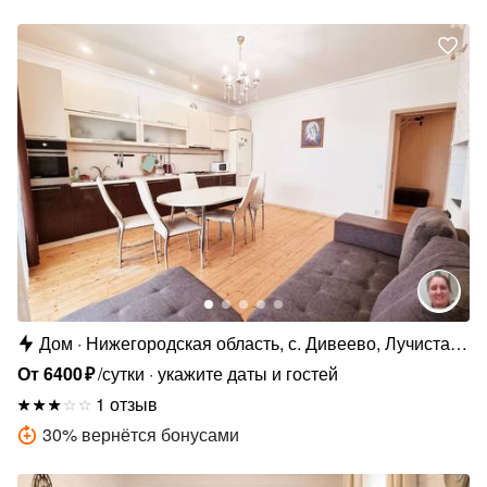
Дом
Нижегородская область, с. Дивеево, Лучистая
ул., 5
От
6400
₽
/сутки
укажите даты и гостей
1 отзыв
30
%
вернётся бонусами