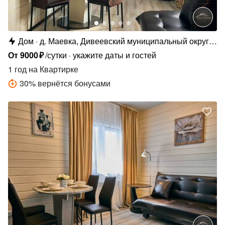
Дом
д. Маевка, Дивеевский муниципальный округ,
д. Маевка, ул. Казамазова, 157
От
9000
₽
/сутки
укажите даты и гостей
1 год
на Квартирке
30
%
вернётся бонусами