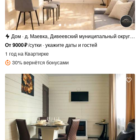
Дом
д. Маевка, Дивеевский муниципальный округ,
д. Маевка, Родниковая ул., 35
От
9000
₽
/сутки
укажите даты и гостей
1 год
на Квартирке
30
%
вернётся бонусами