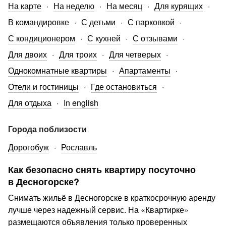
На карте
На неделю
На месяц
Для курящих
В командировке
С детьми
С парковкой
С кондиционером
С кухней
С отзывами
Для двоих
Для троих
Для четверых
Однокомнатные квартиры
Апартаменты
Отели и гостиницы
Где остановиться
Для отдыха
In english
Города поблизости
Дорогобуж
Рославль
Как безопасно снять квартиру посуточно
в Десногорске?
Снимать жильё в Десногорске в краткосрочную аренду
лучше через надежный сервис. На «Квартирке»
размещаются объявления только проверенных