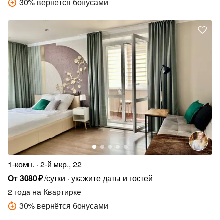
30
%
вернётся бонусами
1-комн.
2-й мкр., 22
От
3080
₽
/сутки
укажите даты и гостей
2 года
на Квартирке
30
%
вернётся бонусами