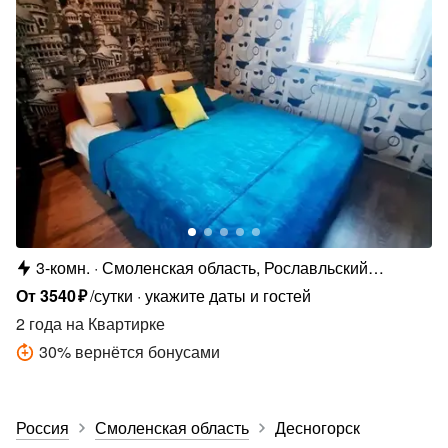
3-комн.
Смоленская область, Рославльский
муниципальный округ, с. Екимовичи,
От
3540
₽
/сутки
укажите даты и гостей
Ленинская ул., 31
2 года
на Квартирке
30
%
вернётся бонусами
Россия
Смоленская область
Десногорск