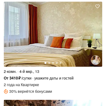
2-комн.
4-й мкр., 13
От
3410
₽
/сутки
укажите даты и гостей
2 года
на Квартирке
30
%
вернётся бонусами