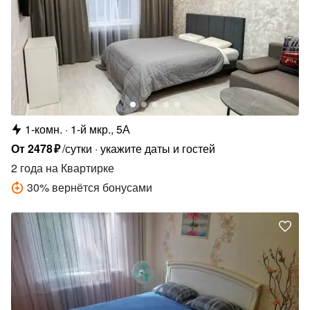
1-комн.
1-й мкр., 5А
От
2478
₽
/сутки
укажите даты и гостей
2 года
на Квартирке
30
%
вернётся бонусами