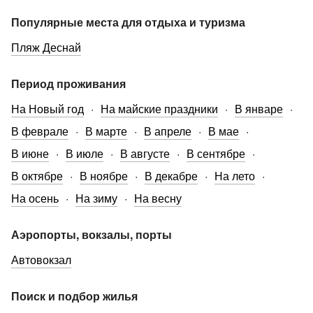
Популярные места для отдыха и туризма
Пляж Деснай
Период проживания
На Новый год
На майские праздники
В январе
В феврале
В марте
В апреле
В мае
В июне
В июле
В августе
В сентябре
В октябре
В ноябре
В декабре
На лето
На осень
На зиму
На весну
Аэропорты, вокзалы, порты
Автовокзал
Поиск и подбор жилья