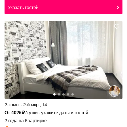
Указать гостей
2-комн.
2-й мкр., 14
От
4025
₽
/сутки
укажите даты и гостей
2 года
на Квартирке