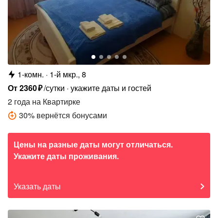
1-комн.
1-й мкр., 8
От
2360
₽
/сутки
укажите даты и гостей
2 года
на Квартирке
30
%
вернётся бонусами
Цены на разные даты могут отличаться.
Укажите даты проживания.
Указать даты