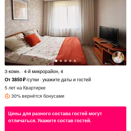
3-комн.
4-й микрорайон, 4
От
3850
₽
/сутки
укажите даты и гостей
5 лет
на Квартирке
30
%
вернётся бонусами
Цены для разного состава гостей могут
отличаться. Укажите состав гостей.