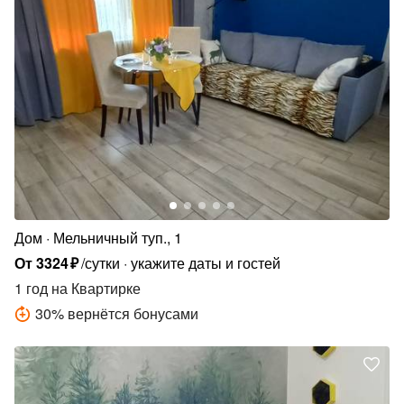
Дом
Мельничный туп., 1
От
3324
₽
/сутки
укажите даты и гостей
1 год
на Квартирке
30
%
вернётся бонусами