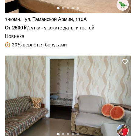
1-комн.
ул. Таманской Армии, 110А
От
2500
₽
/сутки
укажите даты и гостей
Новинка
30
%
вернётся бонусами