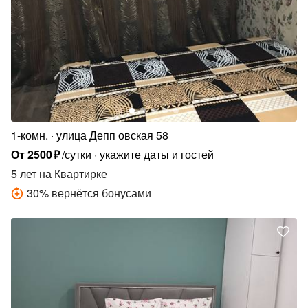
1-комн.
улица Депп овская 58
От
2500
₽
/сутки
укажите даты и гостей
5 лет
на Квартирке
30
%
вернётся бонусами