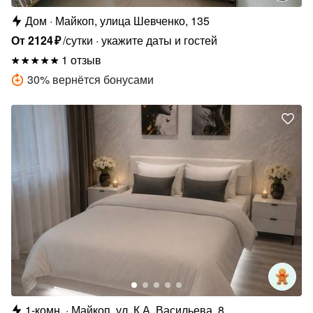
Дом
Майкоп, улица Шевченко, 135
От
2124
₽
/сутки
укажите даты и гостей
1 отзыв
30
%
вернётся бонусами
1-комн.
Майкоп, ул. К.А. Васильева, 8