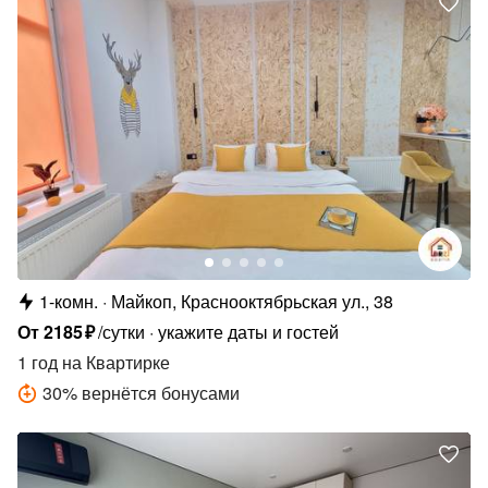
1-комн.
Майкоп, Краснооктябрьская ул., 38
От
2185
₽
/сутки
укажите даты и гостей
1 год
на Квартирке
30
%
вернётся бонусами