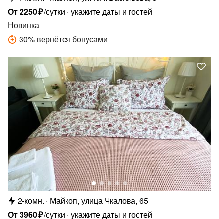
От
2250
₽
/сутки
укажите даты и гостей
Новинка
30
%
вернётся бонусами
2-комн.
Майкоп, улица Чкалова, 65
От
3960
₽
/сутки
укажите даты и гостей