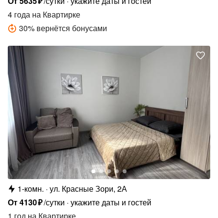
От
5635
₽
/сутки
укажите даты и гостей
4 года
на Квартирке
30
%
вернётся бонусами
1-комн.
ул. Красные Зори, 2А
От
4130
₽
/сутки
укажите даты и гостей
1 год
на Квартирке