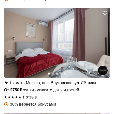
1-комн.
Москва, пос. Внуковское, ул. Лётчика
Грицевца, 14А
От
2750
₽
/сутки
укажите даты и гостей
1 отзыв
30
%
вернётся бонусами