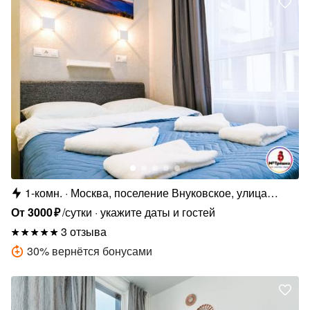
1-комн.
Москва, поселение Внуковское, улица
Лётчика Грицевца, 14А
От
3000
₽
/сутки
укажите даты и гостей
3 отзыва
30
%
вернётся бонусами