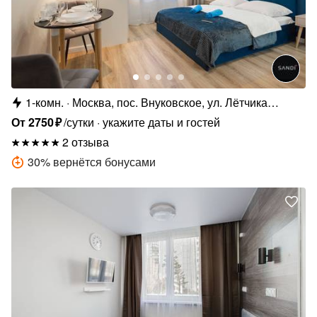
1-комн.
Москва, пос. Внуковское, ул. Лётчика
Грицевца, 14А
От
2750
₽
/сутки
укажите даты и гостей
2 отзыва
30
%
вернётся бонусами