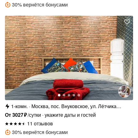
30
%
вернётся бонусами
1-комн.
Москва, пос. Внуковское, ул. Лётчика
Ульянина, 7
От
3027
₽
/сутки
укажите даты и гостей
11 отзывов
30
%
вернётся бонусами