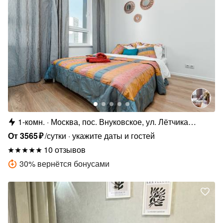
1-комн.
Москва, пос. Внуковское, ул. Лётчика
Грицевца, 14А
От
3565
₽
/сутки
укажите даты и гостей
10 отзывов
30
%
вернётся бонусами