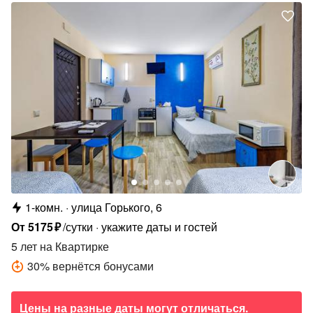
1-комн.
улица Горького, 6
От
5175
₽
/сутки
укажите даты и гостей
5 лет
на Квартирке
30
%
вернётся бонусами
Цены на разные даты могут отличаться.