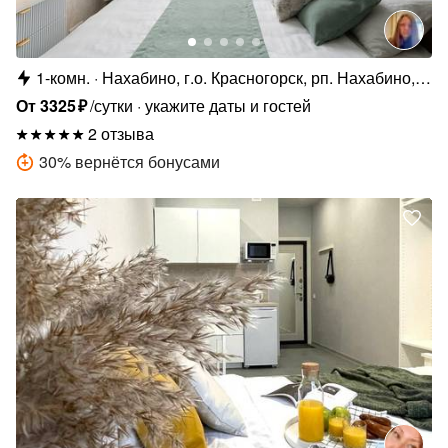
1-комн.
Нахабино, г.о. Красногорск, рп. Нахабино,
Покровская ул., 18
От
3325
₽
/сутки
укажите даты и гостей
2 отзыва
30
%
вернётся бонусами