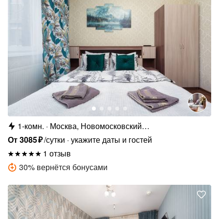
1-комн.
Москва, Новомосковский
административный округ, р-н Внуково, ул.
От
3085
₽
/сутки
укажите даты и гостей
Лётчика Ульянина, 7А
1 отзыв
30
%
вернётся бонусами