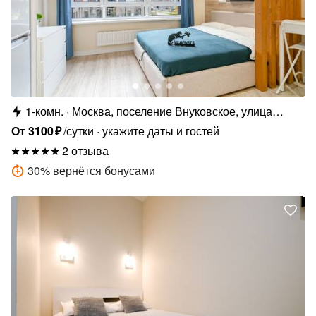
1-комн.
Москва, поселение Внуковское, улица
Бориса Пастернака, 8
От
3100
₽
/сутки
укажите даты и гостей
2 отзыва
30
%
вернётся бонусами