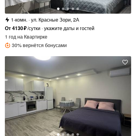
1-комн.
ул. Красные Зори, 2А
От
4130
₽
/сутки
укажите даты и гостей
1 год
на Квартирке
30
%
вернётся бонусами