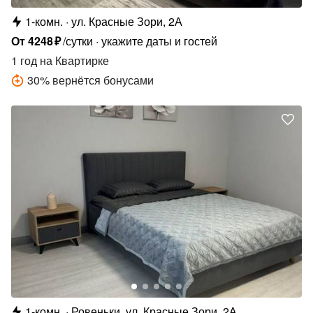
1-комн.
ул. Красные Зори, 2А
От
4248
₽
/сутки
укажите даты и гостей
1 год
на Квартирке
30
%
вернётся бонусами
1-комн.
Ровеньки, ул. Красные Зори, 2А