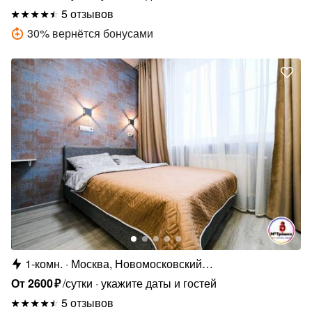
5 отзывов
30
%
вернётся бонусами
1-комн.
Москва, Новомосковский
административный округ, р-н Внуково, ул.
От
2600
₽
/сутки
укажите даты и гостей
Лётчика Ульянина, 7 а
5 отзывов