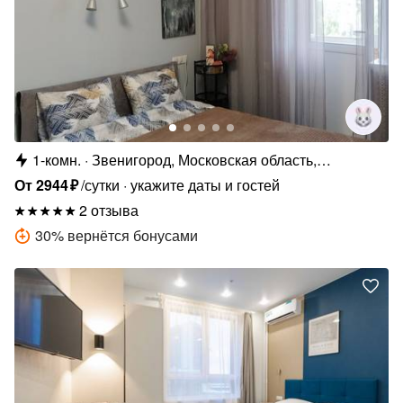
1-комн.
Звенигород, Московская область,
Одинцовский городской округ, Нахабинское
От
2944
₽
/сутки
укажите даты и гостей
шоссе, 1к1
2 отзыва
30
%
вернётся бонусами