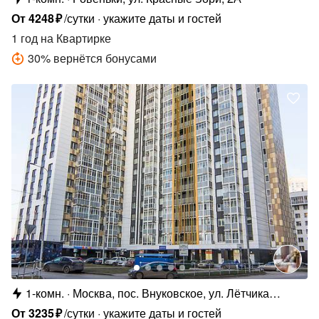
От
4248
₽
/сутки
укажите даты и гостей
1 год
на Квартирке
30
%
вернётся бонусами
1-комн.
Москва, пос. Внуковское, ул. Лётчика
Ульянина,7
От
3235
₽
/сутки
укажите даты и гостей