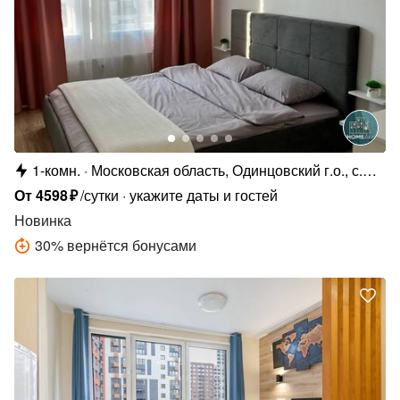
1-комн.
Московская область, Одинцовский г.о., с.
Лайково, мкр. г.-Событие, 62
От
4598
₽
/сутки
укажите даты и гостей
Новинка
30
%
вернётся бонусами