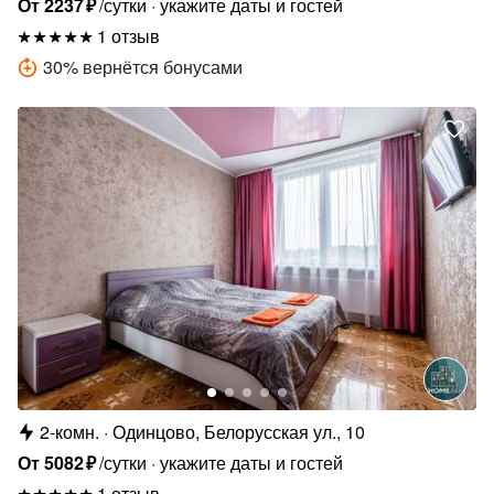
От
2237
₽
/сутки
укажите даты и гостей
1 отзыв
30
%
вернётся бонусами
2-комн.
Одинцово, Белорусская ул., 10
От
5082
₽
/сутки
укажите даты и гостей
1 отзыв