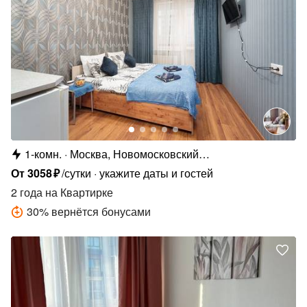
1-комн.
Москва, Новомосковский
административный округ, р-н Внуково, ул.
От
3058
₽
/сутки
укажите даты и гостей
Лётчика Ульянина, 7А
2 года
на Квартирке
30
%
вернётся бонусами