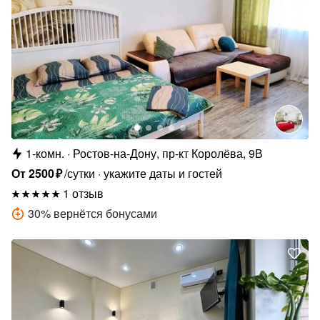
1-комн.
Ростов-на-Дону, пр-кт Королёва, 9В
От
2500
₽
/сутки
укажите даты и гостей
1 отзыв
30
%
вернётся бонусами