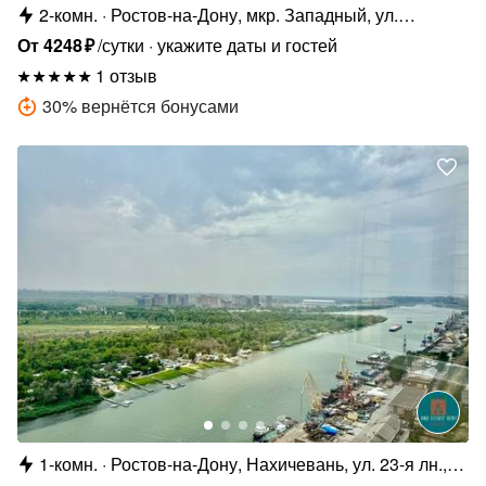
2-комн.
Ростов-на-Дону, мкр. Западный, ул.
Жмайлова, 4Г
От
4248
₽
/сутки
укажите даты и гостей
1 отзыв
30
%
вернётся бонусами
1-комн.
Ростов-на-Дону, Нахичевань, ул. 23-я лн.,