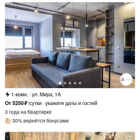
1-комн.
ул. Мира, 1А
От
5250
₽
/сутки
укажите даты и гостей
3 года
на Квартирке
30
%
вернётся бонусами