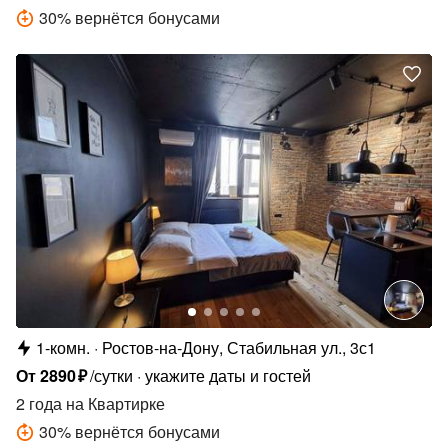
30
%
вернётся бонусами
1-комн.
Ростов-на-Дону, Стабильная ул., 3с1
От
2890
₽
/сутки
укажите даты и гостей
2 года
на Квартирке
30
%
вернётся бонусами