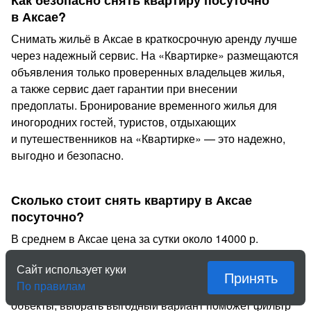
Как безопасно снять квартиру посуточно
в Аксае?
Снимать жильё в Аксае в краткосрочную аренду лучше
через надежный сервис. На «Квартирке» размещаются
объявления только проверенных владельцев жилья,
а также сервис дает гарантии при внесении
предоплаты. Бронирование временного жилья для
иногородних гостей, туристов, отдыхающих
и путешественников на «Квартирке» — это надежно,
выгодно и безопасно.
Сколько стоит снять квартиру в Аксае
посуточно?
В среднем в Аксае цена за сутки около 14000 р.
Задайте даты проживания и состав гостей, чтобы
Сайт использует куки
увидеть свободные варианты и сравнить цены. Есть
Принять
По правилам
как недорогое экономичное жильё, так и элитные
объекты, выбрать выгодный вариант поможет фильтр