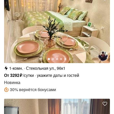
1-комн.
Стекольная ул., 96к1
От
3292
₽
/сутки
укажите даты и гостей
Новинка
30
%
вернётся бонусами