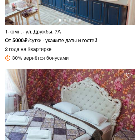
1-комн.
ул. Дружбы, 7А
От
5000
₽
/сутки
укажите даты и гостей
2 года
на Квартирке
30
%
вернётся бонусами