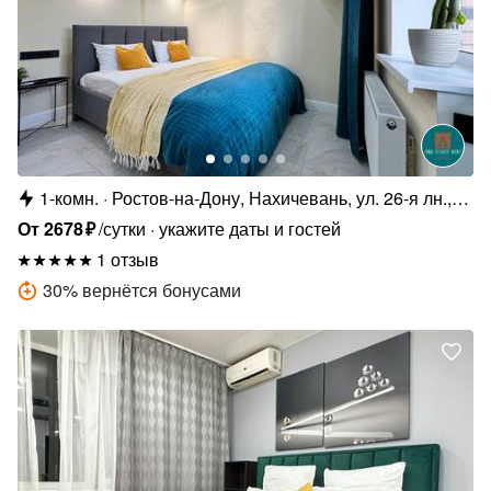
1-комн.
Ростов-на-Дону, Нахичевань, ул. 26-я лн.,
35/1
От
2678
₽
/сутки
укажите даты и гостей
1 отзыв
30
%
вернётся бонусами