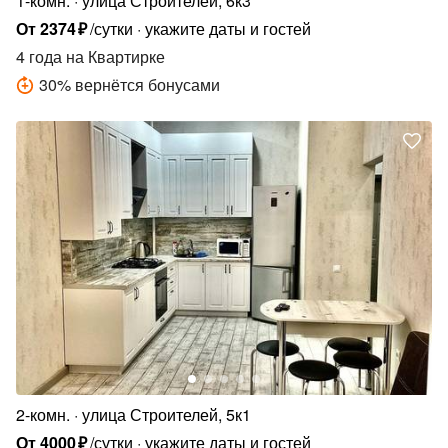
1-комн.
улица Строителей, 6к3
От
2374
₽
/сутки
укажите даты и гостей
4 года
на Квартирке
30
%
вернётся бонусами
2-комн.
улица Строителей, 5к1
От
4000
₽
/сутки
укажите даты и гостей