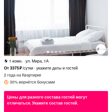
1-комн.
ул. Мира, 1А
От
3375
₽
/сутки
укажите даты и гостей
2 года
на Квартирке
30
%
вернётся бонусами
Цены для разного состава гостей могут
отличаться. Укажите состав гостей.