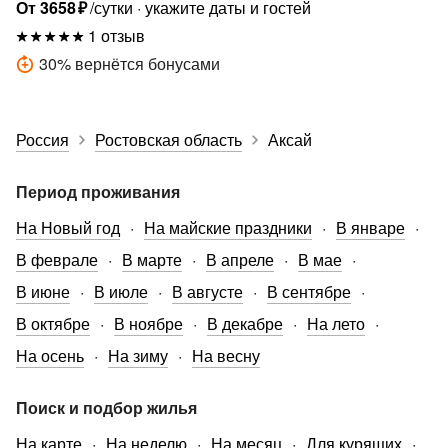
54с6
От
3658
₽
/сутки
укажите даты и гостей
1 отзыв
30
%
вернётся бонусами
Россия
Ростовская область
Аксай
Период проживания
На Новый год
На майские праздники
В январе
В феврале
В марте
В апреле
В мае
В июне
В июле
В августе
В сентябре
В октябре
В ноябре
В декабре
На лето
На осень
На зиму
На весну
Поиск и подбор жилья
На карте
На неделю
На месяц
Для курящих