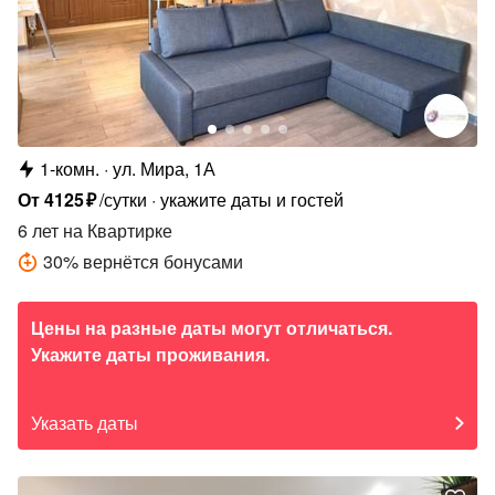
1-комн.
ул. Мира, 1А
От
4125
₽
/сутки
укажите даты и гостей
6 лет
на Квартирке
30
%
вернётся бонусами
Цены на разные даты могут отличаться.
Укажите даты проживания.
Указать даты