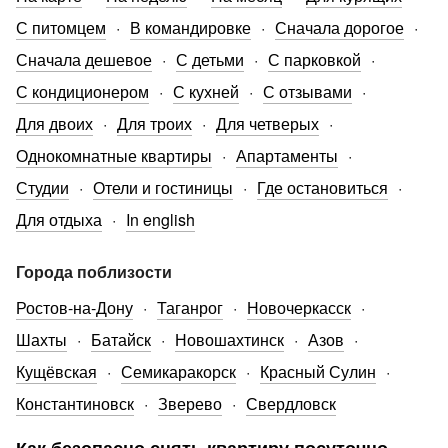
С питомцем
В командировке
Сначала дорогое
Сначала дешевое
С детьми
С парковкой
С кондиционером
С кухней
С отзывами
Для двоих
Для троих
Для четверых
Однокомнатные квартиры
Апартаменты
Студии
Отели и гостиницы
Где остановиться
Для отдыха
In english
Города поблизости
Ростов-на-Дону
Таганрог
Новочеркасск
Шахты
Батайск
Новошахтинск
Азов
Кущёвская
Семикаракорск
Красный Сулин
Константиновск
Зверево
Свердловск