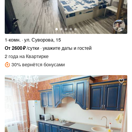
1-комн.
ул. Суворова, 15
От
2600
₽
/сутки
укажите даты и гостей
2 года
на Квартирке
30
%
вернётся бонусами