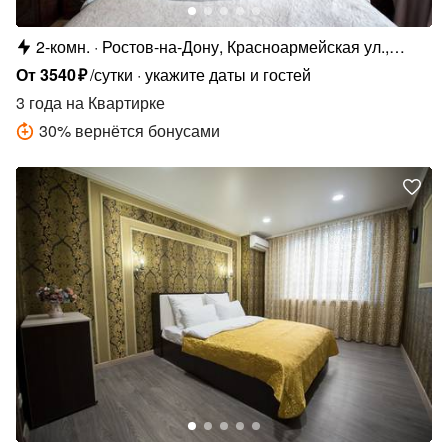
2-комн.
Ростов-на-Дону, Красноармейская ул.,
240/115
От
3540
₽
/сутки
укажите даты и гостей
3 года
на Квартирке
30
%
вернётся бонусами