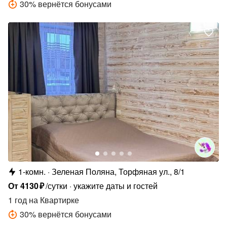
30
%
вернётся бонусами
1-комн.
Зеленая Поляна, Торфяная ул., 8/1
От
4130
₽
/сутки
укажите даты и гостей
1 год
на Квартирке
30
%
вернётся бонусами