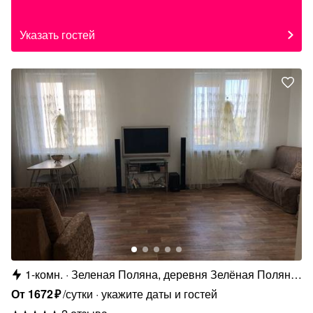
Указать гостей
1-комн.
Зеленая Поляна, деревня Зелёная Поляна,
Курортная улица, 85к5
От
1672
₽
/сутки
укажите даты и гостей