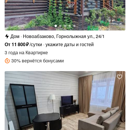
Дом
Новоабзаково, Горнолыжная ул., 24/1
От
11
800
₽
/сутки
укажите даты и гостей
3 года
на Квартирке
30
%
вернётся бонусами