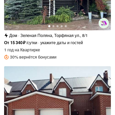
Дом
Зеленая Поляна, Торфяная ул., 8/1
От
15
340
₽
/сутки
укажите даты и гостей
1 год
на Квартирке
30
%
вернётся бонусами