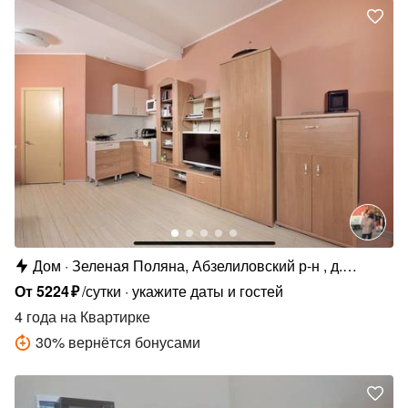
Дом
Зеленая Поляна, Абзелиловский р-н , д.
Зелёная Поляна
От
5224
₽
/сутки
укажите даты и гостей
4 года
на Квартирке
30
%
вернётся бонусами