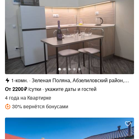
1-комн.
Зеленая Поляна, Абзелиловский район,
деревня Зелёная Поляна, Курортная улица,
От
2200
₽
/сутки
укажите даты и гостей
85к7
4 года
на Квартирке
30
%
вернётся бонусами