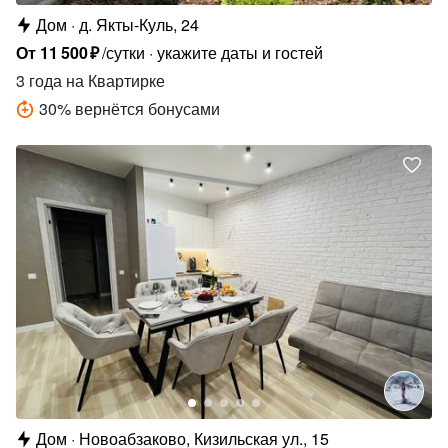
Дом
д. Якты-Куль, 24
От
11
500
₽
/сутки
укажите даты и гостей
3 года
на Квартирке
30
%
вернётся бонусами
Дом
Новоабзаково, Кизильская ул., 15