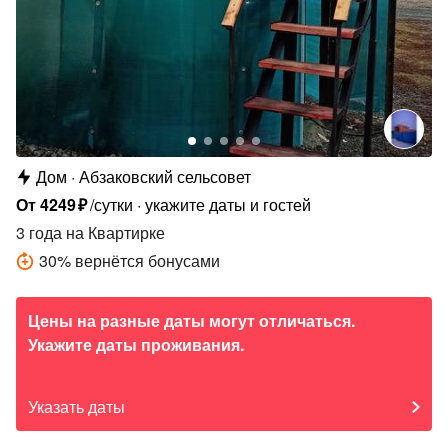
Дом
Абзаковский сельсовет
От
4249
₽
/сутки
укажите даты и гостей
3 года
на Квартирке
30
%
вернётся бонусами
Цены на разные даты могут отличаться.
Укажите даты проживания.
Указать даты