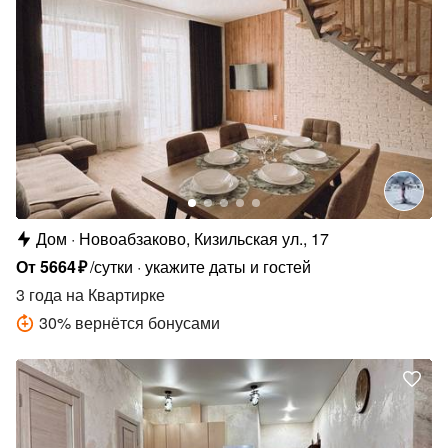
Дом
Новоабзаково, Кизильская ул., 17
От
5664
₽
/сутки
укажите даты и гостей
3 года
на Квартирке
30
%
вернётся бонусами