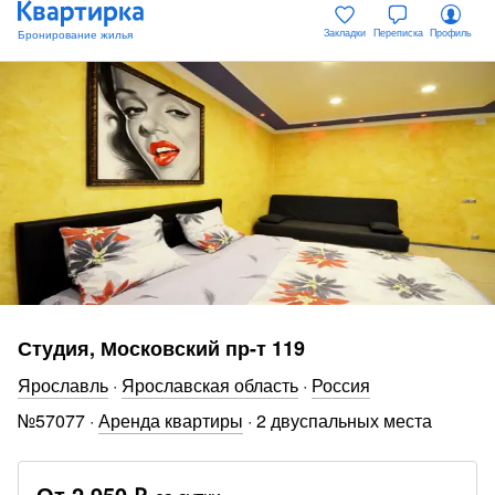
Закладки
Переписка
Профиль
Студия, Московский пр-т 119
Ярославль
·
Ярославская область
·
Россия
№
57077
·
Аренда квартиры
·
2 двуспальных места
От
2 950 ₽