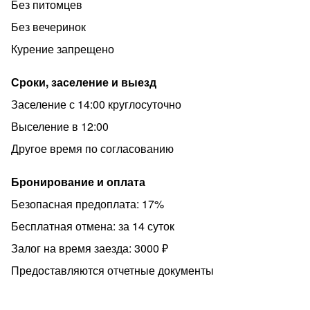
не сдается для вечеринок, шумных компаний, дня
Без питомцев
рождения и тд.
Без вечеринок
только для проживания, только для порядочных людей.
Курение запрещено
В праздничные дни стоимость выше.
Сроки, заселение и выезд
Без домашних питомцев, курение запрещено в
квартире.
Заселение с 14:00 круглосуточно
• Рядом с домом охраняемая платная стоянка, есть
Выселение в 12:00
парковка во дворе под окнами
Другое время по согласованию
Бронирование и оплата
Безопасная предоплата: 17%
Бесплатная отмена: за 14 суток
Залог на время заезда: 3000 ₽
Предоставляются отчетные документы