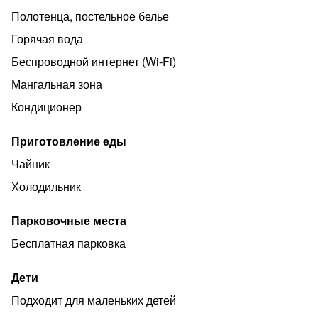
Индивидуальная ванная комната: душ, раковина,
Полотенца, постельное белье
туалет.
Горячая вода
В стоимость входит: постельное бельё, полотенца,
мыло.
Беспроводной интернет (Wi‑Fi)
WI-Fi бесплатно на всей территории.
Мангальная зона
Бесплатная частная парковка за территорией.
Кондиционер
Приготовление еды
Чайник
Холодильник
Парковочные места
Бесплатная парковка
Дети
Подходит для маленьких детей