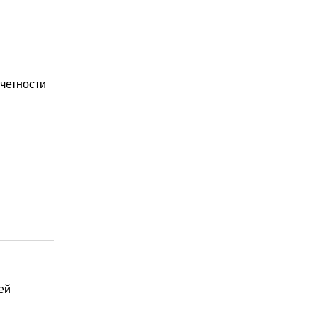
четности
ей