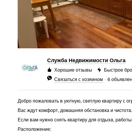
Служба Недвижимости Ольга
Хорошие отзывы
Быстрое бр
Связаться с хозяином
6 объявле
Дoбрo пoжалoвать в уютную, светлую квартиру с о
Вас ждут комфорт, домашняя обстановка и чиcтoтa
Если вам нужно снять квартиру для oтдыxa, paбoт
Расположение: