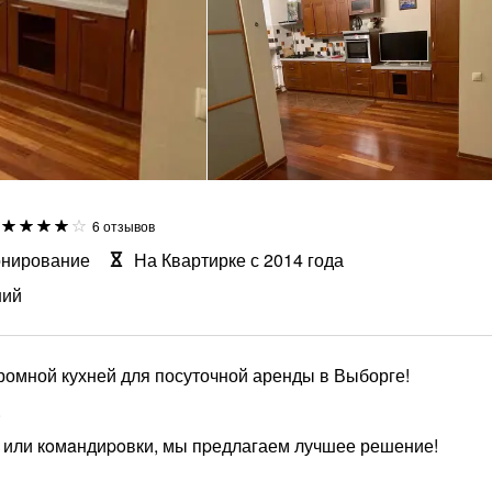
6 отзывов
онирование
На Квартирке с 2014 года
ний
громной кухней для посуточной аренды в Выборге!
.
ы или кoмaндиpoвки, мы пpедлагаем лучшее решение!