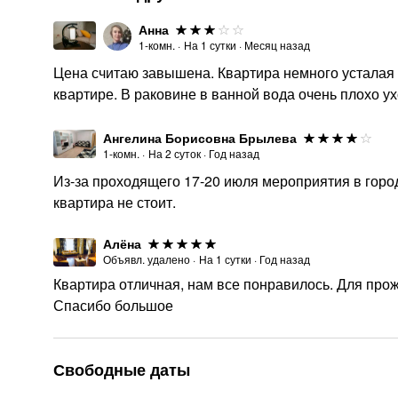
Анна
1-комн.
·
На
1
сутки
·
Месяц назад
Цена считаю завышена. Квартира немного усталая 
квартире. В раковине в ванной вода очень плохо ух
Ангелина Борисовна Брылева
1-комн.
·
На
2
суток
·
Год назад
Из-за проходящего 17-20 июля мероприятия в горо
квартира не стоит.
Алёна
Объявл. удалено
·
На
1
сутки
·
Год назад
Квартира отличная, нам все понравилось. Для про
Спасибо большое
Свободные даты