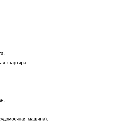
га.
ая квартира.
н.
судомоечная машина).