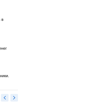
 в
енег
ники.