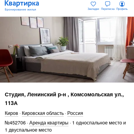
Закладки
Переписка
Профиль
Студия, Ленинский р-н , Комсомольская ул.,
113А
Киров
·
Кировская область
·
Россия
№
452706
·
Аренда квартиры
·
1 односпальное место и
1 двуспальное место