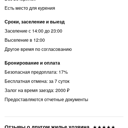
- гигиенические принадлежности (зубная щетка и паста,
Есть место для курения
гель для душа, шампунь и кондиционер);
Сроки, заселение и выезд
- чистое постельное белье, свежие полотенца;
Заселение с 14:00 до 23:00
- TV.
Выселение в 12:00
ПРАВИЛА ПРОЖИВАНИЯ:
Другое время по согласованию
- Заселение с 14:00,
- Выезд до 12:00
Бронирование и оплата
По договоренности возможен поздний выезд или
Безопасная предоплата: 17%
ранний заезд.
Бесплатная отмена: за 7 суток
- Залог 2000р, возвращается в день выезда в течении
Залог на время заезда: 2000 ₽
дня (до 00:00) после проверки и уборки квартиры,
переводом на карту.
Предоставляются отчетные документы
- Шуметь и курить в квартире запрещено, штраф 100%
от залога.
- Разрешено размещение с животными (доплата в
Отзывы о другом жилье хозяина