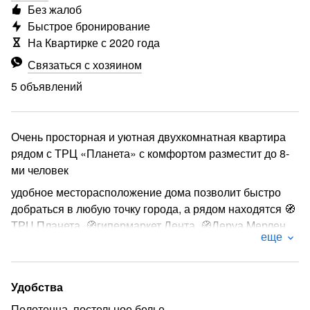
Без жалоб
Быстрое бронирование
На Квартирке с 2020 года
Связаться с хозяином
5 объявлений
Очень просторная и уютная двухкомнатная квартира
рядом с ТРЦ «Планета» с комфортом разместит до 8-
ми человек‍‍‍ ‍‍‍
удобное месторасположение дома позволит быстро
добраться в любую точку города, а рядом находятся 🧭
ТРЦ Планета, 🧭гипермаркет Лента, 🧭Леруа Мерлен,
еще
🧭ледовая Арена Север, 🧭МВДЦ Сибирь, 🧭ледовый
дворец Кристалл, 🧭ТРЦ Июнь, 🧭междугородний
автовокзал, 🧭 остров Татышев (для спорта и отдыха‍♂️
Удобства
⛸️🧘), а также множество магазинов и заведений
Полотенца, постельное белье