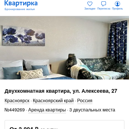
Закладки
Переписка
Профиль
Двухкомнатная квартира, ул. Алексеева, 27
Красноярск
·
Красноярский край
·
Россия
№
449269
·
Аренда квартиры
·
3 двуспальных места
От
3 894 ₽