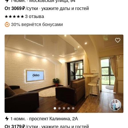
1-комн.
Московская улица, 94
От
3069
₽
/сутки
укажите даты и гостей
3 отзыва
30
%
вернётся бонусами
1-комн.
проспект Калинина, 2А
От
3179
₽
/сутки
укажите даты и гостей