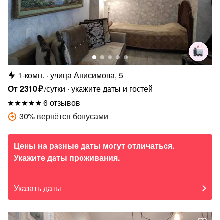
1-комн.
улица Анисимова, 5
От
2310
₽
/сутки
укажите даты и гостей
6 отзывов
30
%
вернётся бонусами
Цены на разные даты могут отличаться.
Укажите даты проживания.
Указать даты