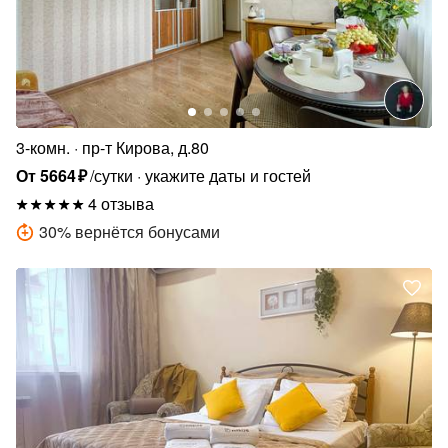
3-комн.
пр-т Кирова, д.80
От
5664
₽
/сутки
укажите даты и гостей
4 отзыва
30
%
вернётся бонусами