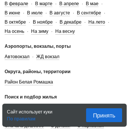
В феврале
В марте
В апреле
В мае
В июне
В июле
В августе
В сентябре
В октябре
В ноябре
В декабре
На лето
На осень
На зиму
На весну
Аэропорты, вокзалы, порты
Автовокзал
ЖД вокзал
Округа, районы, территории
Район Белая Ромашка
Поиск и подбор жилья
На карте
На неделю
На месяц
Для курящих
Сайт использует куки
Принять
С питомцем
В командировке
Сначала дорогое
По правилам
Сначала дешевое
С детьми
С парковкой