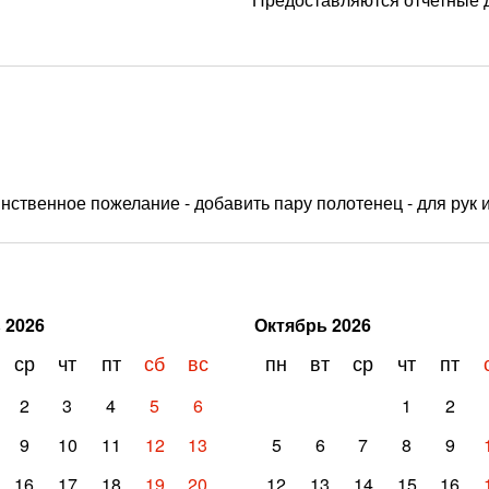
нственное пожелание - добавить пару полотенец - для рук и
ь
2026
Октябрь
2026
ср
чт
пт
сб
вс
пн
вт
ср
чт
пт
2
3
4
5
6
1
2
9
10
11
12
13
5
6
7
8
9
16
17
18
19
20
12
13
14
15
16