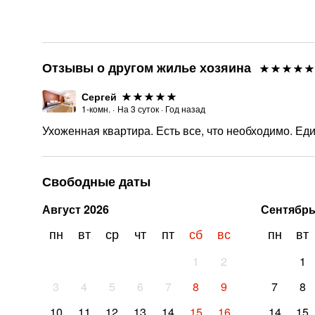
Отзывы о другом жилье хозяина
Сергей
1-комн.
·
На
3
суток
·
Год назад
Ухоженная квартира. Есть все, что необходимо. Еди
Свободные даты
Август
2026
Сентябр
пн
вт
ср
чт
пт
сб
вс
пн
вт
1
2
1
3
4
5
6
7
8
9
7
8
10
11
12
13
14
15
16
14
15