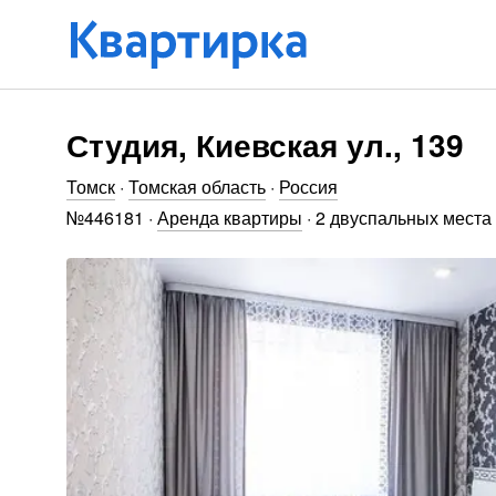
Студия, Киевская ул., 139
Томск
·
Томская область
·
Россия
№
446181
·
Аренда квартиры
·
2 двуспальных места