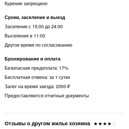
- Курение в квартире запрещено.
Курение запрещено
- В период с 22:00 до 09:00 в квартире должна
Сроки, заселение и выезд
соблюдаться тишина во избежании конфликта с
соседями
Заселение с 15:00 до 24:00
- Проживание с домашними животными по
Выселение в 11:00
согласованию, за доп. плату.
Другое время по согласованию
В квартире реализовано бесконтактное заселение, Вы
можете самостоятельно заехать и выехать, в любое
Бронирование и оплата
удобное для Вас время, в границах установленного
Безопасная предоплата: 17%
времени заезда и выезда!
Бесплатная отмена: за 1 сутки
Мы всегда на связи и ждём Вас в гости!
Залог на время заезда: 2000 ₽
Предоставляются отчетные документы
Отзывы о другом жилье хозяина