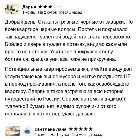
Дарья
1-комн.
·
На
2
суток
·
Месяц назад
Добрый день! Стаканы грязные, черные от заварки. По
всей квартире черные волосы. Постель и покрывало
так надушено туалетной водой, что спать невозможно.
Бойлер и дверь в туалет в потеках, видимо как мыли
просто не потерли. Унитаз не прикручен к полу
болтается, крышка унитаза тоже не прикручена.
Потенциальные квартиросъемщики, имейте ввиду доп
услуги такие как вынос мусора и мытье посуды это НЕ
в период проживания, а после того как освобождаете
квартиру. Впервые такое встречаю за всю историю
путешествий по России. Сервис по томски видимо)))
туалетной бумаги нет, видимо рулончики от кого
оставались и вот их передают дальше.
светлана лана
1-комн.
·
На
1
сутки
·
Три месяца назад